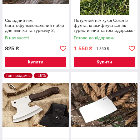
Складний ніж
Потужний ніж кукрі Сокіл 5
багатофункціональний набір
фулта, класифікується як
для пікніка та туризму 2,
туристичний та господарсько-
відмінно подарунок
побутовий інструмент, з
В наявності
Готово до відправки
чоловікові
чохлом
825
1 550
₴
₴
1 850 ₴
Купити
Купити
Топ продажів
–18%