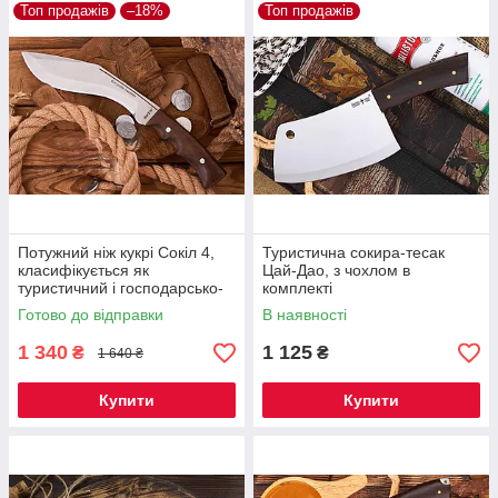
Топ продажів
–18%
Топ продажів
Потужний ніж кукрі Сокіл 4,
Туристична сокира-тесак
класифікується як
Цай-Дао, з чохлом в
туристичний і господарсько-
комплекті
побутовий інструмент, з
Готово до відправки
В наявності
чохлом
1 340
1 125
₴
₴
1 640 ₴
Купити
Купити