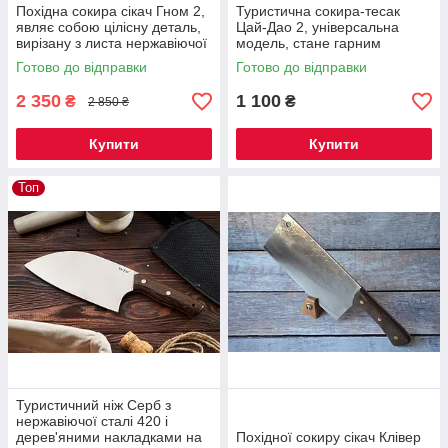
Похідна сокира сікач Гном 2,
Туристична сокира-тесак
являє собою цілісну деталь,
Цай-Дао 2, універсальна
вирізану з листа нержавіючої
модель, стане гарним
сталі 440С
помічником на домашній
Готово до відправки
Готово до відправки
кухні.
2 350
1 100
₴
₴
2 850 ₴
Купити
Купити
Топ
Туристичний ніж Серб з
нержавіючої сталі 420 і
дерев'яними накладками на
Похідної сокиру сікач Клівер