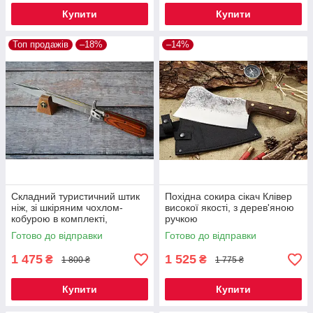
Купити
Купити
Топ продажів
–18%
–14%
Складний туристичний штик
Похідна сокира сікач Клівер
ніж, зі шкіряним чохлом-
високої якості, з дерев'яною
кобурою в комплекті,
ручкою
відмінний подарунок
Готово до відправки
Готово до відправки
чоловікові
1 475
1 525
₴
₴
1 800 ₴
1 775 ₴
Купити
Купити