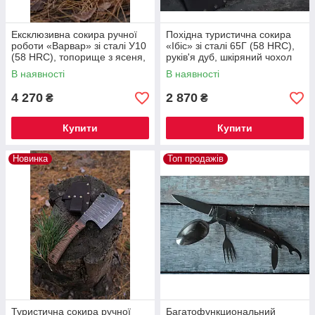
Ексклюзивна сокира ручної
Похідна туристична сокира
роботи «Варвар» зі сталі У10
«Ібіс» зі сталі 65Г (58 HRC),
(58 HRC), топорище з ясеня,
руків'я дуб, шкіряний чохол
шкіряний чохол
В наявності
В наявності
4 270
2 870
₴
₴
Купити
Купити
Новинка
Топ продажів
Туристична сокира ручної
Багатофункциональний