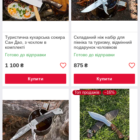
Туристична кухарська сокира
Складаний ніж набір для
Сан Дао, з чохлом в
пікніка та туризму, відмінний
комплекті
подарунок чоловікові
Готово до відправки
Готово до відправки
1 100
875
₴
₴
Купити
Купити
Топ продажів
–16%