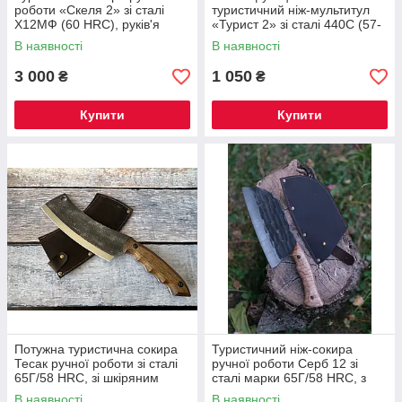
роботи «Скеля 2» зі сталі
туристичний ніж-мультитул
Х12МФ (60 HRC), руків'я
«Турист 2» зі сталі 440C (57-
горіх, шкіряний чохол
58 HRC) з ложкою виделкою
В наявності
В наявності
штопором та чохлом
3 000
1 050
₴
₴
Купити
Купити
Потужна туристична сокира
Туристичний ніж-сокира
Тесак ручної роботи зі сталі
ручної роботи Серб 12 зі
65Г/58 HRC, зі шкіряним
сталі марки 65Г/58 HRC, з
чохлом у комплекті
шкіряним чохлом у комплекті
В наявності
В наявності