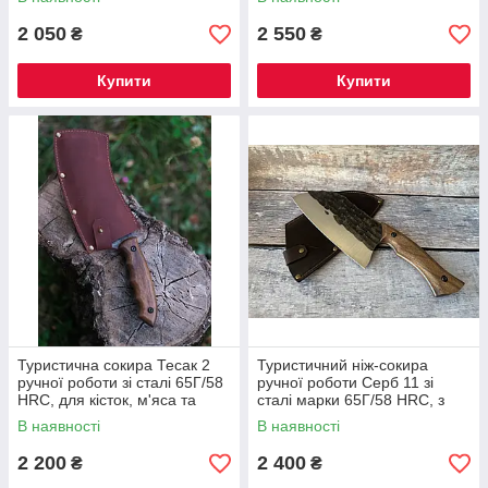
2 050
2 550
₴
₴
Купити
Купити
Туристична сокира Тесак 2
Туристичний ніж-сокира
ручної роботи зі сталі 65Г/58
ручної роботи Серб 11 зі
HRC, для кісток, м'яса та
сталі марки 65Г/58 HRC, з
овочів з чохлом у комплекті
шкіряним чохлом у комплекті
В наявності
В наявності
2 200
2 400
₴
₴