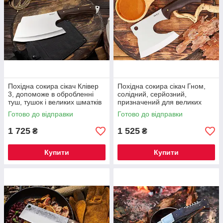
Похідна сокира сікач Клівер
Похідна сокира сікач Гном,
3, допоможе в обробленні
солідний, серйозний,
туш, тушок і великих шматків
призначений для великих
м'яса, розрубування кісток
навантажень
Готово до відправки
Готово до відправки
1 725
1 525
₴
₴
Купити
Купити