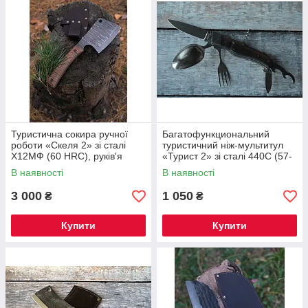
Туристична сокира ручної
Багатофункциональний
роботи «Скеля 2» зі сталі
туристичний ніж-мультитул
Х12МФ (60 HRC), руків'я
«Турист 2» зі сталі 440C (57-
горіх, шкіряний чохол
58 HRC) з ложкою виделкою
В наявності
В наявності
штопором та чохлом
3 000
1 050
₴
₴
Купити
Купити