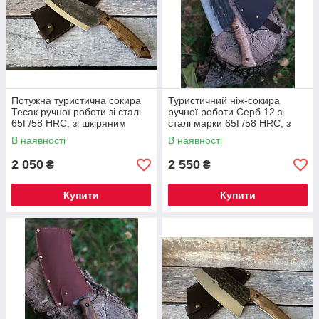
Потужна туристична сокира
Туристичний ніж-сокира
Тесак ручної роботи зі сталі
ручної роботи Серб 12 зі
65Г/58 HRC, зі шкіряним
сталі марки 65Г/58 HRC, з
чохлом у комплекті
шкіряним чохлом у комплекті
В наявності
В наявності
2 050
2 550
₴
₴
Купити
Купити