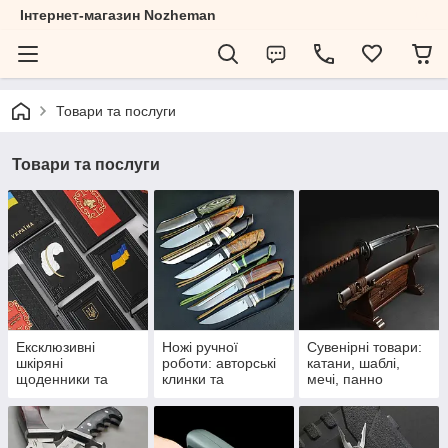
Інтернет-магазин Nozheman
Товари та послуги
Товари та послуги
Ексклюзивні
Ножі ручної
Сувенірні товари:
шкіряні
роботи: авторські
катани, шаблі,
щоденники та
клинки та
мечі, панно
подарункові книги
ексклюзивні
ручної роботи
подарунки