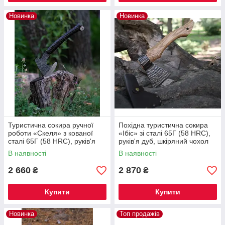
Новинка
Новинка
Туристична сокира ручної
Похідна туристична сокира
роботи «Скеля» з кованої
«Ібіс» зі сталі 65Г (58 HRC),
сталі 65Г (58 HRC), руків'я
руків'я дуб, шкіряний чохол
дуб, шкіряний чохол
В наявності
В наявності
2 660
2 870
₴
₴
Купити
Купити
Новинка
Топ продажів