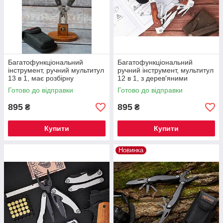
Багатофункціональний
Багатофункціональний
інструмент, ручний мультитул
ручний інструмент, мультитул
13 в 1, має розбірну
12 в 1, з дерев'яними
конструкцію на гвинтах
накладками, відмінний
Готово до відправки
Готово до відправки
помічник чоловікові
895
895
₴
₴
Купити
Купити
Новинка