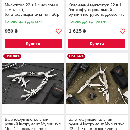
Мультитул 22 в 1 з чохлом у
Класичний мультитул 22 в 1
комплекті,
багатофункціональний
багатофункціональний набір
ручний інструмент, дозволить
різноманітних ручних
легко вирішити багато різних
Готово до відправки
Готово до відправки
інструментів
завдань
950
1 625
₴
₴
Купити
Купити
Новинка
Новинка
Багатофункціональний
Багатофункціональний
ручний інструмент Мультитул
ручний інструмент Мультитул
15 в 1, дозволить легко
22 в 1, чохол із кордури в