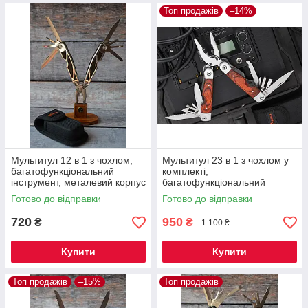
Топ продажів
–14%
Мультитул 12 в 1 з чохлом,
Мультитул 23 в 1 з чохлом у
багатофункціональний
комплекті,
інструмент, металевий корпус
багатофункціональний
із чорними вставками
ручний інструмент, з
Готово до відправки
Готово до відправки
дерев'яними накладками
720
950
₴
₴
1 100 ₴
Купити
Купити
Топ продажів
–15%
Топ продажів