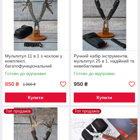
Мультитул 11 в 1 з чохлом у
Ручний набір інструментів,
комплекті,
мультитул 25 в 1, надійний та
багатофункціональний
невибагливий
інструмент, має різні корисні
багатофункціональний
Готово до відправки
Готово до відправки
інструменти
інструмент
850
950
₴
₴
1 000 ₴
Купити
Купити
Топ продажів
Топ продажів