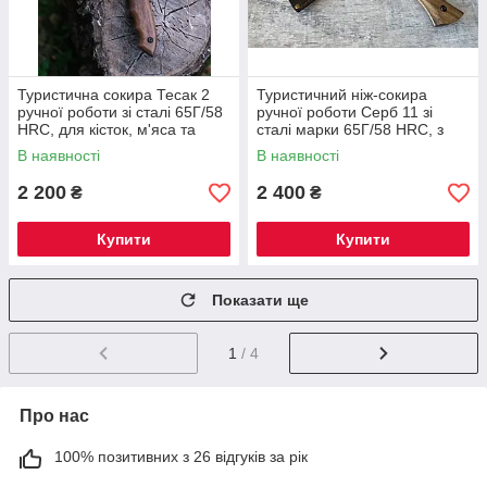
Туристична сокира Тесак 2
Туристичний ніж-сокира
ручної роботи зі сталі 65Г/58
ручної роботи Серб 11 зі
HRC, для кісток, м'яса та
сталі марки 65Г/58 HRC, з
овочів з чохлом у комплекті
шкіряним чохлом у комплекті
В наявності
В наявності
2 200
2 400
₴
₴
Купити
Купити
Показати ще
1
/ 4
Про нас
100% позитивних з 26 відгуків за рік