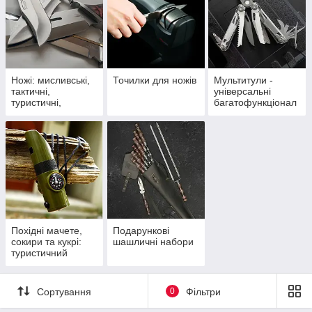
Ножі: мисливські,
Точилки для ножів
Мультитули -
тактичні,
універсальні
туристичні,
багатофункціонал
складані та
ьні інструменти
кухонні
Похідні мачете,
Подарункові
сокири та кукрі:
шашличні набори
туристичний
інструмент
Сортування
0
Фільтри