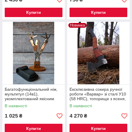
Купити
Купити
Новинка
Багатофункціональний ніж,
Ексклюзивна сокира ручної
мультитул (14в1),
роботи «Варвар» зі сталі У10
укомплектований якісним
(58 HRC), топорище з ясеня,
чохлом з кордуры
шкіряний чохол
В наявності
В наявності
1 025
4 270
₴
₴
Купити
Купити