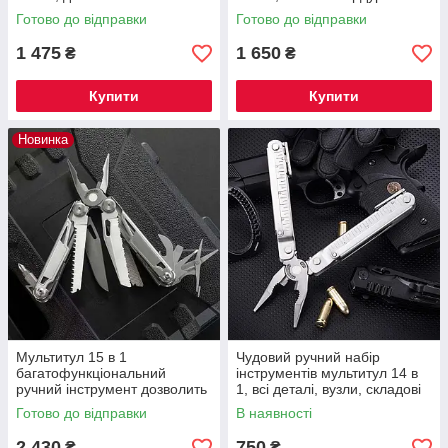
вирішити багато різних
комплекті
Готово до відправки
Готово до відправки
завдань
1 475
1 650
₴
₴
Купити
Купити
Новинка
Мультитул 15 в 1
Чудовий ручний набір
багатофункціональний
інструментів мультитул 14 в
ручний інструмент дозволить
1, всі деталі, вузли, складові
вирішити багато різних
зроблені з металу
Готово до відправки
В наявності
завдань, чохол у комплекті.
2 430
750
₴
₴