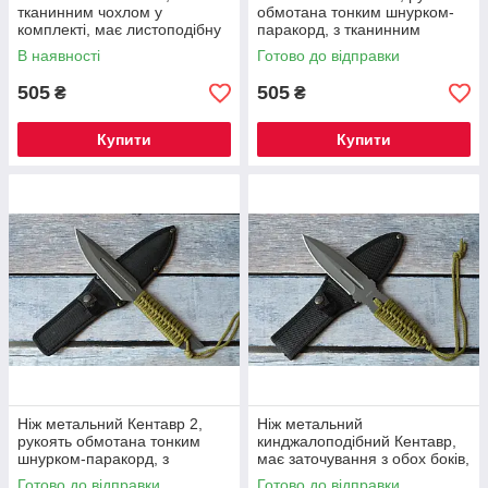
тканинним чохлом у
обмотана тонким шнурком-
комплекті, має листоподібну
паракорд, з тканинним
форму клинка.
чохлом в комплекті
В наявності
Готово до відправки
505
505
₴
₴
Купити
Купити
Ніж метальний Кентавр 2,
Ніж метальний
рукоять обмотана тонким
кинджалоподібний Кентавр,
шнурком-паракорд, з
має заточування з обох боків,
тканинним чохлом у
рукоять обмотана тонким
Готово до відправки
Готово до відправки