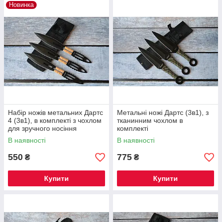
Новинка
Набір ножів метальних Дартс
Метальні ножі Дартс (3в1), з
4 (3в1), в комплекті з чохлом
тканинним чохлом в
для зручного носіння
комплекті
В наявності
В наявності
550
775
₴
₴
Купити
Купити