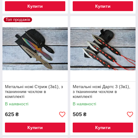
Купити
Купити
Топ продажів
Метальні ножі Стриж (3в1), з
Метальні ножі Дартс 3 (3в1),
тканинним чохлом в
з тканинним чохлом в
комплекті
комплекті
В наявності
В наявності
625
505
₴
₴
Купити
Купити