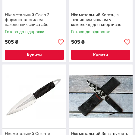
Ніж метальний Сокіл 2
Ніж метальний Коготь, з
формою та стилем
тканинним чохлом у
наконечник списа або
комплекті, для спортивно-
кинджал, з тканинним чохлом
тренувальних занять та
Готово до відправки
Готово до відправки
у комплекті
активного відпочинку
505
505
₴
₴
Купити
Купити
Ніж метальний Сокіл, з
Ніж метальний Зевс, рукоять