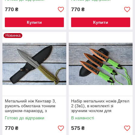
комплекті
шнурком-паракором
770
770
₴
₴
Купити
Купити
Новинка
Метальний ніж Кентавр 3,
Набір метальних ножів Дятел
рукоять обмотана тонким
2 (3в1), в комплекті зі
шнурком-паракорд, з
зручним чохлом для
тканинним чохлом в
перенесення
Готово до відправки
В наявності
комплекті
770
575
₴
₴