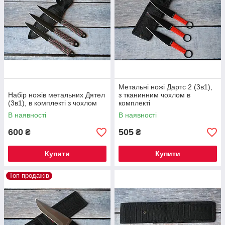
Метальні ножі Дартс 2 (3в1),
Набір ножів метальних Дятел
з тканинним чохлом в
(3в1), в комплекті з чохлом
комплекті
В наявності
В наявності
600
505
₴
₴
Купити
Купити
Топ продажів