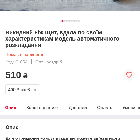
Викидний ніж Щит, вдала по своїм
характеристикам модель автоматичного
розкладання
Немає в наявності
Код: G 054
Опт і роздріб
510
₴
400 ₴
від 6 шт.
Опис
Характеристики
Доставка
Оплата
Умови п
Опис
Для отримання консультації ви можете зв'язатися з