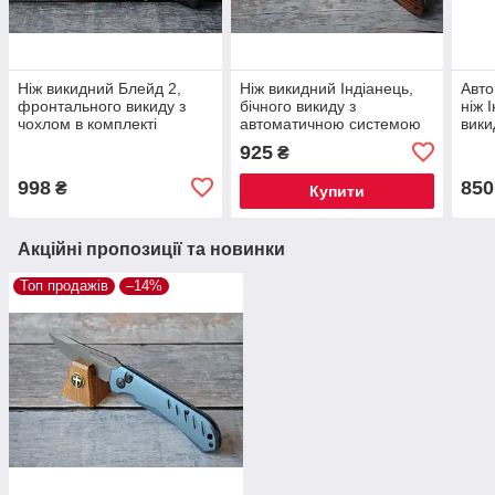
Ніж викидний Блейд 2,
Ніж викидний Індіанець,
Авто
фронтального викиду з
бічного викиду з
ніж 
чохлом в комплекті
автоматичною системою
вики
925
₴
998
850
₴
Купити
Акційні пропозиції та новинки
Топ продажів
–14%