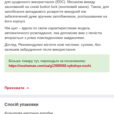
для щоденного використання (EDC). Механізм викиду
заснований на схемі button lock (кнопковий замок). Також, для
запобігання випадкового розкриття викидний ніж
забезпечений дуже зручним запобіжником, розташованим на
його корпусі.
Ніж щит – вдала по своїм характеристикам модель
автоматичного розкладання, яка допоможе вам з легкістю
впорається з усіма повсякденними завданнями..
Догляд: Рекомендуємо містити ножі чистими, сухими, без
залишків забруднення після використання.
Більше товару тут, переходьте за посиланням:
https://nozheman.com/ua/g13509302-vykidnye-nozhi
Приховати
Спосіб упаковки
Кольорова картонна коробка