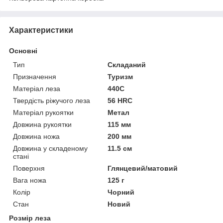
Характеристики
Основні
Тип
Складаний
Призначення
Туризм
Матеріал леза
440C
Твердість ріжучого леза
56 HRC
Матеріал рукоятки
Метал
Довжина рукоятки
115 мм
Довжина ножа
200 мм
Довжина у складеному
11.5 см
стані
Поверхня
Глянцевий/матовий
Вага ножа
125 г
Колір
Чорний
Стан
Новий
Розмір леза