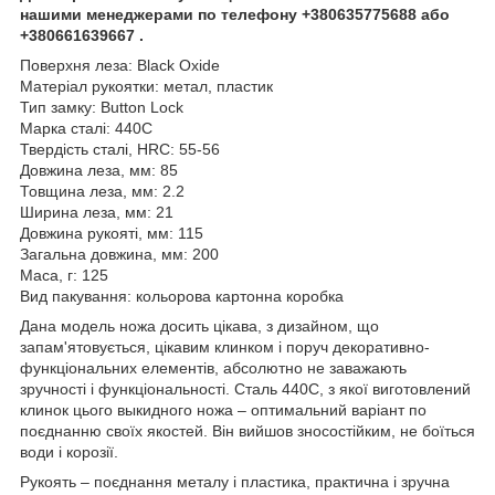
нашими менеджерами по телефону +380635775688 або
+380661639667 .
Поверхня леза: Black Oxide
Матеріал рукоятки: метал, пластик
Тип замку: Button Lock
Марка сталі: 440C
Твердість сталі, HRC: 55-56
Довжина леза, мм: 85
Товщина леза, мм: 2.2
Ширина леза, мм: 21
Довжина рукояті, мм: 115
Загальна довжина, мм: 200
Маса, г: 125
Вид пакування: кольорова картонна коробка
Дана модель ножа досить цікава, з дизайном, що
запам'ятовується, цікавим клинком і поруч декоративно-
функціональних елементів, абсолютно не заважають
зручності і функціональності. Сталь 440С, з якої виготовлений
клинок цього выкидного ножа – оптимальний варіант по
поєднанню своїх якостей. Він вийшов зносостійким, не боїться
води і корозії.
Рукоять – поєднання металу і пластика, практична і зручна