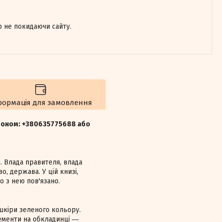
р не покидаючи сайту.
формація для замовлення
ефоном: +380635775688 або
. Влада правителя, влада
о, держава. У цій книзі,
о з нею пов'язано.
 шкіри зеленого кольору.
лементи на обкладинці ―