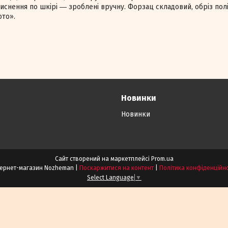
тиснення по шкірі ― зроблені вручну. Форзац складовий, обріз по
ото».
Новинки
Новинки
Сайт створений на маркетплейсі
Prom.ua
Інтернет-магазин Nozheman |
Поскаржитися на контент
|
Політика конфіденційно
Select Language
▼