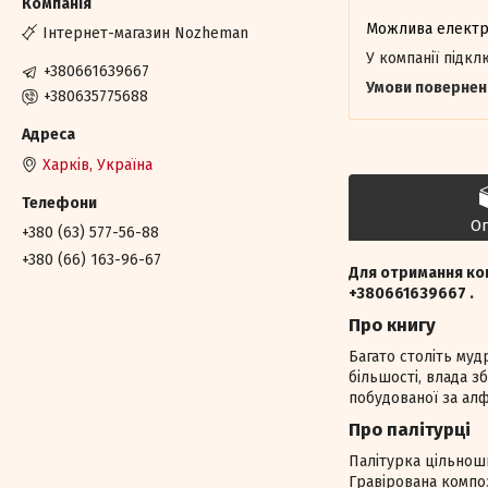
Інтернет-магазин Nozheman
У компанії підк
+380661639667
+380635775688
Харків, Україна
О
+380 (63) 577-56-88
+380 (66) 163-96-67
Для отримання ко
+380661639667 .
Про книгу
Багато століть муд
більшості, влада зб
побудованої за алф
Про палітурці
Палітурка цільношк
Гравірована композ