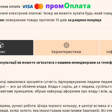
лючені електронні платежі. Тепер ви можете купити будь-який това
повернення товару протягом 15 днів
за рахунок покупця
пис
Характеристики
Ін
нсультації ви можете зв'язатися з нашими менеджерами за тел
реці намагалися зрозуміти сутність підпорядкування людини людині
рої — все це обличчя влади. Влада є скрізь, де є людина, суспільств
авітним принципом, зібрані найкращі афоризми про владу і всім, щ
іряна, ручної роботи. Шкіра чорного кольору, в центрі вставка зі
иція, колір золото, яка інкрустована кристалами Swarowski. Всі е