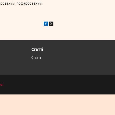
лірований, пофарбований
Статті
Статті
сті