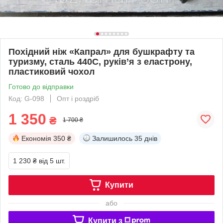
Похідний ніж «Капрал» для бушкрафту та
туризму, сталь 440C, руків’я з еластрону,
пластиковий чохол
Готово до відправки
Код: G-098
Опт і роздріб
1 350
₴
1 700 ₴
Економія
350 ₴
Залишилось
35 днів
1 230 ₴
від 5 шт.
Купити
або
Купити з