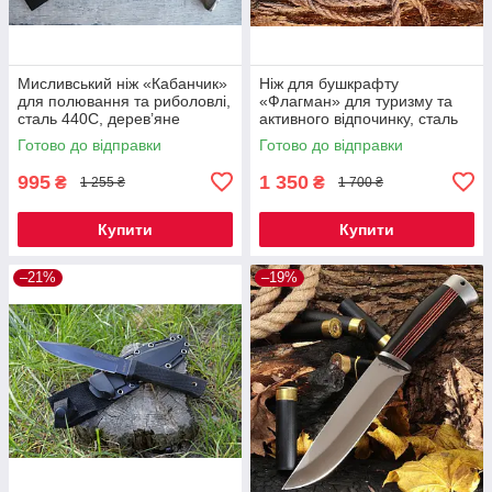
Мисливський ніж «Кабанчик»
Ніж для бушкрафту
для полювання та риболовлі,
«Флагман» для туризму та
сталь 440C, дерев’яне
активного відпочинку, сталь
руків’я, тканинний чохол
440C, гумове руків’я, чохол
Готово до відправки
Готово до відправки
Cordura
995
1 350
₴
₴
1 255 ₴
1 700 ₴
Купити
Купити
–21%
–19%