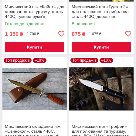
Мисливський ніж «Койот» для
Мисливський ніж «Гудзон 2»
полювання та туризму, сталь
для полювання та риболовлі,
440C, гумове руків’я,
сталь 440C, дерев’яне
пластиковий чохол
руків’я, чохол Cordura
Готово до відправки
В наявності
1 350
875
₴
₴
1 700 ₴
1 075 ₴
Купити
Купити
Топ продажів
–18%
Топ продажів
–18%
Мисливський складаний ніж
Мисливський ніж «Трофей»
«Свинокол», сталь 440C,
для полювання та туризму,
дерев’яне руків’я, шкіряний
сталь 8Cr13MoV, пластикове