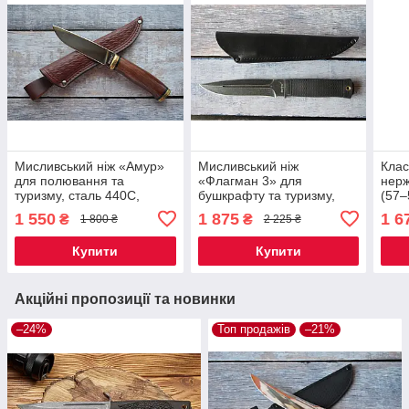
Мисливський ніж «Амур»
Мисливський ніж
Клас
для полювання та
«Флагман 3» для
нерж
туризму, сталь 440C,
бушкрафту та туризму,
(57–
дерев’яне руків’я,
сталь 440C, гумове
палі
1 550
1 875
1 6
₴
₴
1 800 ₴
2 225 ₴
шкіряний чохол
руків’я, шкіряний чохол
чохо
Купити
Купити
Акційні пропозиції та новинки
–24%
Топ продажів
–21%