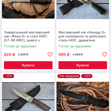
Універсальний мисливський
Мисливський ніж «Канада 3»
ніж «Фінка 8» зі сталі 440C
для полювання та риболовлі,
(57–58 HRC), руків’я з
сталь 440C, дерев’яне
гумопластику, поясний чохол
руків’я, тканинний чохол
Готово до відправки
Готово до відправки
925
995
₴
₴
1 225 ₴
1 255 ₴
Купити
Купити
–21%
Топ продажів
–21%