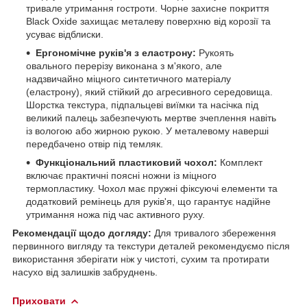
тривале утримання гостроти. Чорне захисне покриття
Black Oxide захищає металеву поверхню від корозії та
усуває відблиски.
Ергономічне руків'я з еластрону:
Рукоять
овального перерізу виконана з м'якого, але
надзвичайно міцного синтетичного матеріалу
(еластрону), який стійкий до агресивного середовища.
Шорстка текстура, підпальцеві виїмки та насічка під
великий палець забезпечують мертве зчеплення навіть
із вологою або жирною рукою. У металевому наверші
передбачено отвір під темляк.
Функціональний пластиковий чохол:
Комплект
включає практичні поясні ножни із міцного
термопластику. Чохол має пружні фіксуючі елементи та
додатковий ремінець для руків'я, що гарантує надійне
утримання ножа під час активного руху.
Рекомендації щодо догляду:
Для тривалого збереження
первинного вигляду та текстури деталей рекомендуємо після
використання зберігати ніж у чистоті, сухим та протирати
насухо від залишків забруднень.
Приховати