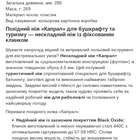
Загальна довжина, мм: 285
Маса, г: 269
Матеріал чохла: пластик
Вид пакування: кольорова картонна коробка
Похідний ніж «Капрал» для бушкрафту та
туризму — нескладний ніж із фіксованим
клинком
Шукаєте напрочуд міцний та витривалий польовий інструмент
для екстремальних умов?
Нескладний ніж «Капрал»
виготовлений за суцільнометалевою конструкцією (фултанг) зі
значною товщиною обуха 4,5 мм. Цей потужний
туристичний ніж
спроєктований спеціально для бушкрафту,
батонінгу, заготівлі дров та виконання найважчих табірних
завдань. Завдяки високій стійкості до силових навантажень та
захисному покриттю модель також чудово проявить себе як
надійний робочий
ніж для риболовлі
чи полювання у
найсуворішу погоду.
Переваги похідного ножа «Капрал»:
Надійний ніж із захисним покриттям Black Oxide:
Клинок виготовлений із якісної нержавіючої сталі 440C з
оптимальним гартуванням до 57-58 HRC. Сплав
поєднує високу міцність, стійкість до зношування та