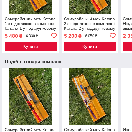
Самурайський меч Katana
Самурайський меч Katana
Саму
1 з підставкою в комплекті,
2 з підставкою в комплекті,
Нінд
Катана 1 у подарунковому
Катана 2 у подарунковому
відм
кейсі стане елітним
кейсі стане елітним
чоло
5 480
5 200
2 3
₴
₴
6 330 ₴
6 050 ₴
подарунком чоловікові
подарунком чоловікові
Купити
Купити
Подібні товари компанії
Самурайський меч Katana
Самурайський меч Katana
Япон