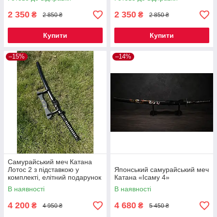
2 350
2 350
₴
₴
2 850 ₴
2 850 ₴
Купити
Купити
–15%
–14%
Самурайський меч Катана
Лотос 2 з підставкою у
Японський самурайський меч
комплекті, елітний подарунок
Катана «Ісаму 4»
чоловікові
В наявності
В наявності
4 200
4 680
₴
₴
4 950 ₴
5 450 ₴