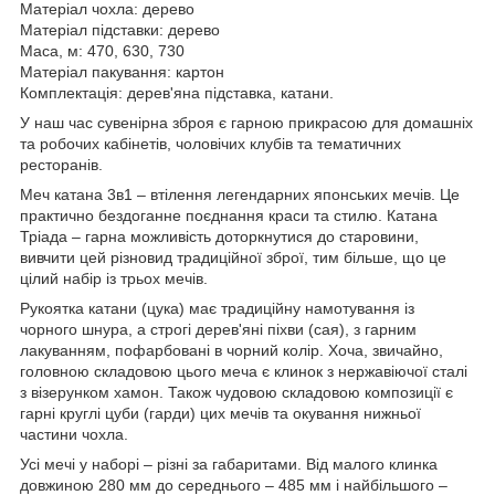
Матеріал чохла: дерево
Матеріал підставки: дерево
Маса, м: 470, 630, 730
Матеріал пакування: картон
Комплектація: дерев'яна підставка, катани.
У наш час сувенірна зброя є гарною прикрасою для домашніх
та робочих кабінетів, чоловічих клубів та тематичних
ресторанів.
Меч катана 3в1 – втілення легендарних японських мечів. Це
практично бездоганне поєднання краси та стилю. Катана
Тріада – гарна можливість доторкнутися до старовини,
вивчити цей різновид традиційної зброї, тим більше, що це
цілий набір із трьох мечів.
Рукоятка катани (цука) має традиційну намотування із
чорного шнура, а строгі дерев'яні піхви (сая), з гарним
лакуванням, пофарбовані в чорний колір. Хоча, звичайно,
головною складовою цього меча є клинок з нержавіючої сталі
з візерунком хамон. Також чудовою складовою композиції є
гарні круглі цуби (гарди) цих мечів та окування нижньої
частини чохла.
Усі мечі у наборі – різні за габаритами. Від малого клинка
довжиною 280 мм до середнього – 485 мм і найбільшого –