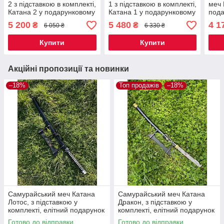
2 з підставкою в комплекті,
1 з підставкою в комплекті,
меч 
Катана 2 у подарунковому
Катана 1 у подарунковому
пода
кейсі стане елітним
кейсі стане елітним
еліт
5 200
5 480
4 1
₴
₴
6 050 ₴
6 330 ₴
подарунком чоловікові
подарунком чоловікові
пода
Купити
Купити
Акційні пропозиції та новинки
–18%
Топ продажів
–18%
Самурайський меч Катана
Самурайський меч Катана
Лотос, з підставкою у
Дракон, з підставкою у
комплекті, елітний подарунок
комплекті, елітний подарунок
чоловікові
чоловікові
Готово до відправки
Готово до відправки