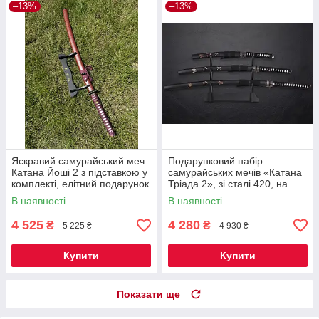
–13%
–13%
Яскравий самурайський меч
Подарунковий набір
Катана Йоші 2 з підставкою у
самурайських мечів «Катана
комплекті, елітний подарунок
Тріада 2», зі сталі 420, на
чоловікові
декоративній настільній
В наявності
В наявності
підставці
4 525
4 280
₴
₴
5 225 ₴
4 930 ₴
Купити
Купити
Показати ще