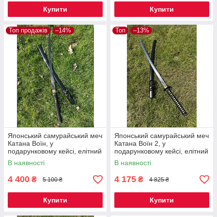
Купити
Купити
Топ продажів
–14%
Топ
–13%
Японський самурайський меч
Японський самурайський меч
Катана Воїн, у
Катана Воїн 2, у
подарунковому кейсі, елітний
подарунковому кейсі, елітний
подарунок справжньому
та солідний подарунок
В наявності
В наявності
чоловікові
чоловікові
4 400
4 175
₴
₴
5 100 ₴
4 825 ₴
Купити
Купити