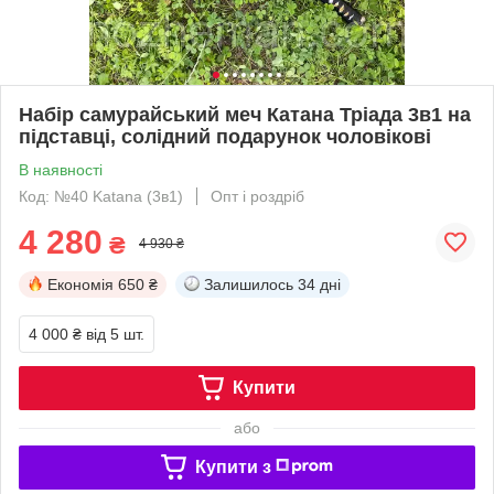
Набір самурайський меч Катана Тріада 3в1 на
підставці, солідний подарунок чоловікові
В наявності
Код: №40 Katana (3в1)
Опт і роздріб
4 280
₴
4 930 ₴
Економія
650 ₴
Залишилось
34 дні
4 000 ₴
від 5 шт.
Купити
або
Купити з