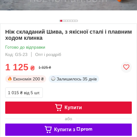
Ніж складаний Шива, з якісної сталі і плавним
ходом клинка
Готово до відправки
Код: GS-23
Опт і роздріб
1 125
₴
1 325 ₴
Економія
200 ₴
Залишилось
35 днів
1 015 ₴
від 5 шт.
Купити
або
Купити з