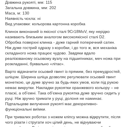
Довжина рукояті, мм: 115
Загальна довжина, мм: 202
Маса, м: 130
Наявність чохла: ні
Вид упаковки: кольорова картонна коробка
Клинок виконаний із якісної сталі 9Сr18MoV, яку нерідко
називають близьким аналогом високоякісної сталі D2.
Обробка поверхні клинка - дуже гарний поперечний сатин.
Ніж дуже гострий одразу з коробки, і до того ж, вся механіка
складаного ножа працює чудово. Завдяки вдало
реалізованому осьовому вузлу на підшипниках, меч ножа при
розкладанні, буквально «літає».
Варто відзначити осьовий гвинт із прямим, без премудростей,
шліцом. Ширина шліца дозволяє регулювати осьовий гвинт
монеткою, це дуже зручно за будь-яких умов, коли під рукою
немає викрутки. Накладки рукоятки оранжевого кольору – не
пласкі, а об'ємні. Така об'ємна рукоятка дуже зручно сидить у
руці. Ніж зручно тримати у руці, долоня не наминає.
Підпальцеве вилучення рукояті має декоративно-
функціональні виїмки.
При тривалих роботах з ножем кліпсу можна відкрутити, після
чого різати і стругати хоч цілий день, не відчуваючи