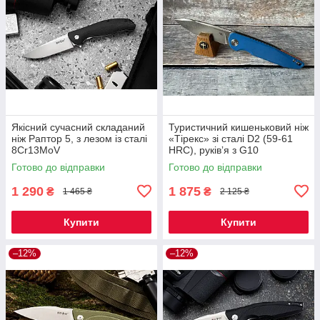
Якісний сучасний складаний
Туристичний кишеньковий ніж
ніж Раптор 5, з лезом із сталі
«Тірекс» зі сталі D2 (59-61
8Cr13MoV
HRC), руківʼя з G10
Готово до відправки
Готово до відправки
1 290
1 875
₴
₴
1 465 ₴
2 125 ₴
Купити
Купити
–12%
–12%