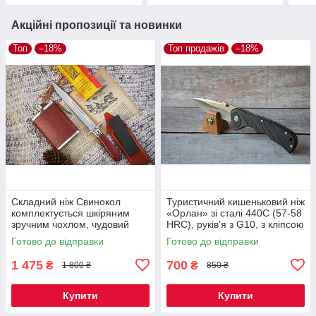
Акційні пропозиції та новинки
Топ
–18%
Топ продажів
–18%
Складний ніж Свинокол
Туристичний кишеньковий ніж
комплектується шкіряним
«Орлан» зі сталі 440C (57-58
зручним чохлом, чудовий
HRC), руківʼя з G10, з кліпсою
подарунок колекціонеру
Готово до відправки
Готово до відправки
1 475
700
₴
₴
1 800 ₴
850 ₴
Купити
Купити