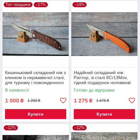
Топ продажів
–17%
–14%
Кишеньковий складаний ніж з
Надійний складаний ніж
клинком із нержавіючої сталі,
Раптор, зі сталі 8Cr13Mov,
для туризму і повсякденного
гідний подарунок чоловікові
носіння, EDC-19
В наявності
Готово до відправки
1 000
1 275
₴
₴
1 200 ₴
1 475 ₴
Купити
Купити
–12%
–12%