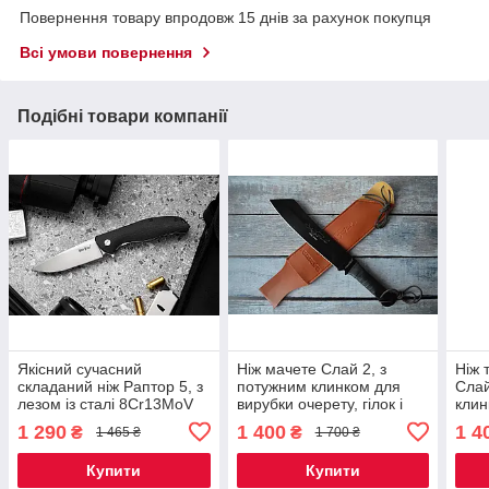
Повернення товару впродовж 15 днів за рахунок покупця
Всі умови повернення
Подібні товари компанії
Якісний сучасний
Ніж мачете Слай 2, з
Ніж 
складаний ніж Раптор 5, з
потужним клинком для
Слай
лезом із сталі 8Cr13MoV
вирубки очерету, гілок і
клин
справжніх колод
очер
1 290
1 400
1 4
₴
₴
1 465 ₴
1 700 ₴
коло
Купити
Купити