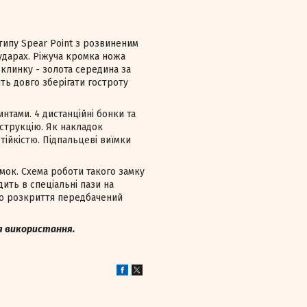
типу Spear Point з розвиненим
ударах. Ріжуча кромка ножа
 клинку - золота середина за
ить довго зберігати гостроту
нтами. 4 дистанційні бонки та
струкцію. Як накладок
тійкістю. Підпальцеві виїмки
амок. Схема роботи такого замку
ить в спеціальні пази на
го розкриття передбачений
ля використання.