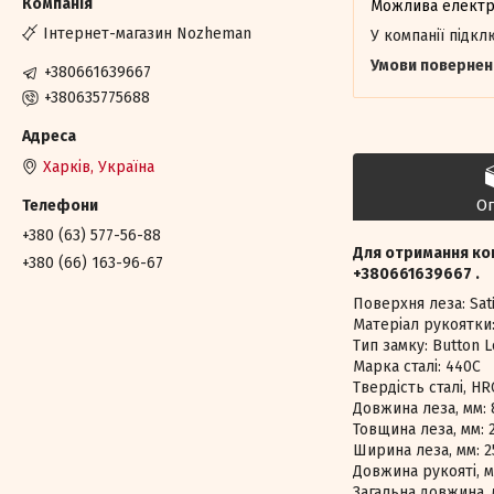
Інтернет-магазин Nozheman
У компанії підк
+380661639667
+380635775688
Харків, Україна
О
+380 (63) 577-56-88
Для отримання ко
+380 (66) 163-96-67
+380661639667 .
Поверхня леза: Sati
Матеріал рукоятки
Тип замку: Button 
Марка сталі: 440C
Твердість сталі, HR
Довжина леза, мм: 
Товщина леза, мм: 2
Ширина леза, мм: 2
Довжина рукояті, м
Загальна довжина, 