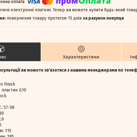
лючені електронні платежі. Тепер ви можете купити будь-який това
повернення товару протягом 15 днів
за рахунок покупця
пис
Характеристики
Ін
нсультації ви можете зв'язатися з нашими менеджерами по тел
n Finish
: пластик G10
Lock
C: 57-58
80
,6
5
м: 115
мм: 195