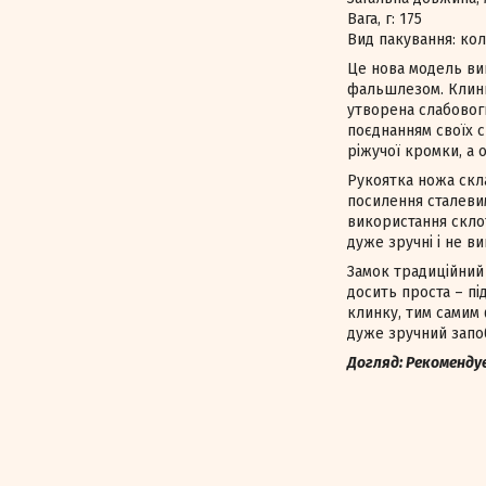
Вага, г: 175
Вид пакування: ко
Це нова модель ви
фальшлезом. Клинк
утворена слабовогн
поєднанням своїх с
ріжучої кромки, а 
Рукоятка ножа скла
посилення сталеви
використання склот
дуже зручні і не 
Замок традиційний 
досить проста – п
клинку, тим самим
дуже зручний запо
Догляд: Рекоменду