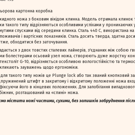
льорова картонна коробка
кидного ножа з боковим вікідом клинка. Модель отримала клинок 
и такого типу відрізняються особливими успіхами у проникаючих 
утими спусками від середини клинка. Сталь 440 С, використана на
поживачів і вартісних показників. Сталь досить тверда, здатна дос
отже, обходитися без заточування.
дається з двох товстих сталевих лайнерів, з'єднаних між собою гви
ми болестерами осьовий узел ножа, створюють дуже жорстку кон
екстоліт G-10, відрізняється особливою вологостійкістю та термос
викликають зауважень щодо ергономіки.
для такого типу ножів це Plunge lock або так званий кнопковий з
ідпружинений штифт в закритому і відкритому положенні ножа вход
 фіксуючи його в кінцевих положеннях. Для запобігання випадково
біжник, розташований на «спині» ножа.
ємо містити ножі чистими, сухими, без залишків забруднення піс