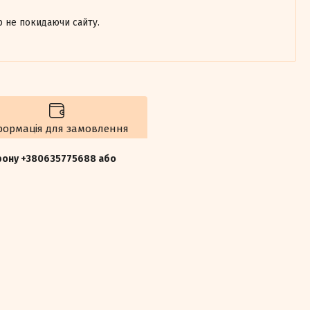
р не покидаючи сайту.
формація для замовлення
ефону +380635775688 або