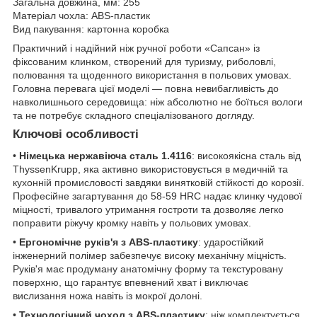
Загальна довжина, мм: 255
Матеріал чохла: ABS-пластик
Вид пакування: картонна коробка
Практичний і надійний ніж ручної роботи «Сапсан» із
фіксованим клинком, створений для туризму, риболовлі,
полювання та щоденного використання в польових умовах.
Головна перевага цієї моделі — повна невибагливість до
навколишнього середовища: ніж абсолютно не боїться вологи
та не потребує складного спеціалізованого догляду.
Ключові особливості
•
Німецька нержавіюча сталь 1.4116
: високоякісна сталь від
ThyssenKrupp, яка активно використовується в медичній та
кухонній промисловості завдяки винятковій стійкості до корозії.
Професійне загартування до 58-59 HRC надає клинку чудової
міцності, тривалого утримання гостроти та дозволяє легко
поправити ріжучу кромку навіть у польових умовах.
•
Ергономічне руків'я з ABS-пластику
: ударостійкий
інженерний полімер забезпечує високу механічну міцність.
Руків'я має продуману анатомічну форму та текстуровану
поверхню, що гарантує впевнений хват і виключає
вислизання ножа навіть із мокрої долоні.
•
Технологічний чохол з ABS-пластику
: ніж комплектується