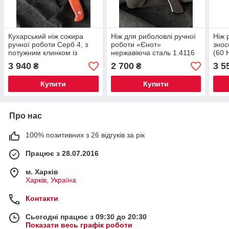
Кухарський ніж сокира
Ніж для риболовлі ручної
Ніж 
ручної роботи Серб 4, з
роботи «Єнот»
знос
потужним клинком із
нержавіюча сталь 1.4116
(60 
нержавіючої сталі
(58-59 HRC), руків'я дуб,
рукі
3 940
2 700
3 5
₴
₴
1.4116/58-59 HRC
чохол шкіра
плас
Купити
Купити
Про нас
100% позитивних з 26 відгуків за рік
Працює з 28.07.2016
м. Харків
Харків, Україна
Контакти
Сьогодні працює з 09:30 до 20:30
Показати весь графік роботи