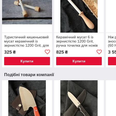
Туристичний кишеньковий
Керамічний мусат 6 із
Ніж 
мусат керамічний із
зернистістю 1200 Grit,
знос
зернистістю 1200 Grit, для
ручна точилка для ножів
(60 
правки леза ножа на
застосовується для правки
рукі
325
825
3 5
₴
₴
природі
леза
плас
Купити
Купити
Подібні товари компанії