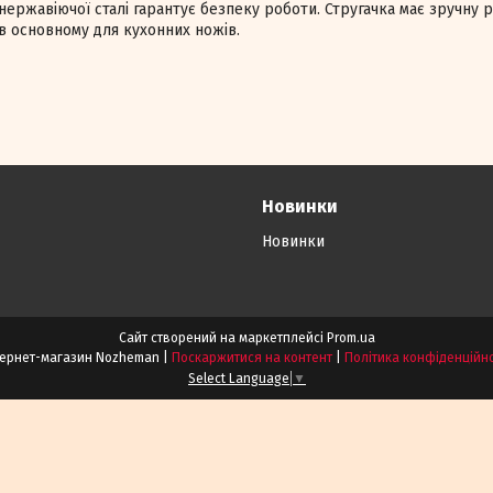
 нержавіючої сталі гарантує безпеку роботи. Стругачка має зручну р
в основному для кухонних ножів.
Новинки
Новинки
Сайт створений на маркетплейсі
Prom.ua
Інтернет-магазин Nozheman |
Поскаржитися на контент
|
Політика конфіденційно
Select Language
▼