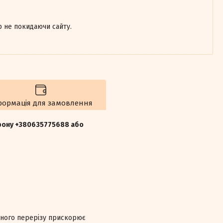
р не покидаючи сайту.
формація для замовлення
ефону +380635775688 або
ьного перерізу прискорює