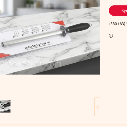
Ку
+380 (63)