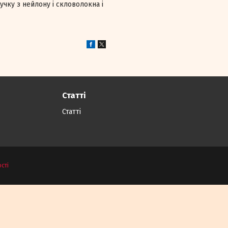
учку з нейлону і скловолокна і
Статті
Статті
сті