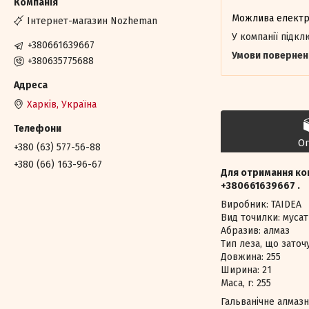
Інтернет-магазин Nozheman
У компанії підк
+380661639667
+380635775688
Харків, Україна
О
+380 (63) 577-56-88
+380 (66) 163-96-67
Для отримання ко
+380661639667 .
Виробник: TAIDEA
Вид точилки: мусат
Абразив: алмаз
Тип леза, що заточ
Довжина: 255
Ширина: 21
Маса, г: 255
Гальванічне алмаз