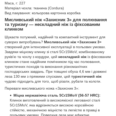
Маса, г: 227
Матеріал чохла: тканина (Cordura)
Вид пакування: кольорова картонна коробка
Мисливський ніж «Захисник 3» для полювання
та туризму — нескладний ніж із фіксованим
клинком
Шукаєте потужний, надійний та компактний інструмент для
суворих випробувань?
Мисливський ніж «Захисник 3»
створений для інтенсивної експлуатації в польових умовах.
Завдяки міцному клинку зі сталі 5Cr15MoV, комбінованому
руків’ю та чохлу з кордури, цей
нескладний ніж
із фіксованим
клинком стане надійним помічником під час полювання,
туристичних походів та виконання різноманітних
господарських завдань. При товщині обуха 4,6 мм і довжині
леза 130 мм з прямими спусками, цей
туристичний ніж
чудово підходить для того, щоб різати, рубати та колоти.
Переваги мисливського ножа «Захисник 3»:
Міцна нержавіюча сталь 5Cr15MoV (56-57 HRC):
Клинок виготовлений із високоякісної легованої сталі
5Cr15MoV, яка відрізняється високою корозійною
стійкістю, механічною міцністю та легкістю в правці в
польових умовах. Поверхня леза має ефектне