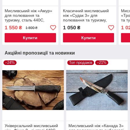
Мисливський ніж «Амур»
Класичний мисливський
Мисл
для полювання та
ніж «Судак 3» для
«Тр
туризму, сталь 440C,
полювання та туризму,
та т
дерев’яне руків’я,
сталь 440C, дерев’яне
8Cr1
1 550
1 050
1 0
₴
₴
1 800 ₴
шкіряний чохол
руків’я, чохол з кордури
рукі
Купити
Купити
Акційні пропозиції та новинки
–24%
Топ продажів
–21%
Універсальний мисливський
Мисливський ніж «Канада 3»