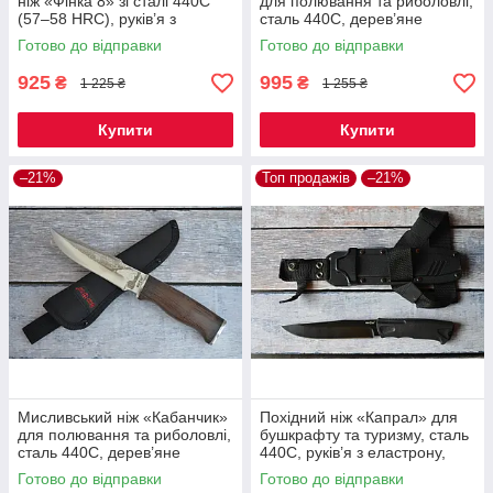
ніж «Фінка 8» зі сталі 440C
для полювання та риболовлі,
(57–58 HRC), руків’я з
сталь 440C, дерев’яне
гумопластику, поясний чохол
руків’я, тканинний чохол
Готово до відправки
Готово до відправки
925
995
₴
₴
1 225 ₴
1 255 ₴
Купити
Купити
–21%
Топ продажів
–21%
Мисливський ніж «Кабанчик»
Похідний ніж «Капрал» для
для полювання та риболовлі,
бушкрафту та туризму, сталь
сталь 440C, дерев’яне
440C, руків’я з еластрону,
руків’я, тканинний чохол
пластиковий чохол
Готово до відправки
Готово до відправки