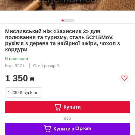
Мисливський ніж «Захисник 3» для
полювання та туризму, сталь 5Cr15MoV,
руків’я з дерева та набірної шкіри, чохол з
кордури
В наявності
Код: 927 L
Опт і роздріб
1 350
₴
1 230 ₴
від 5 шт.
Купити
або
Купити з