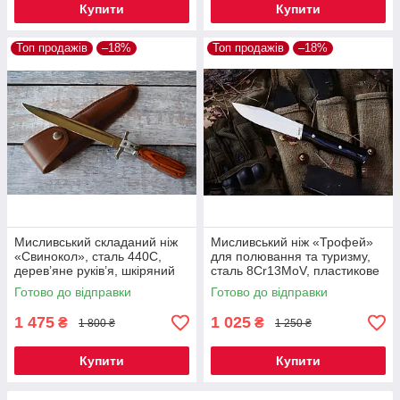
Купити
Купити
Топ продажів
–18%
Топ продажів
–18%
Мисливський складаний ніж
Мисливський ніж «Трофей»
«Свинокол», сталь 440C,
для полювання та туризму,
дерев’яне руків’я, шкіряний
сталь 8Cr13MoV, пластикове
чохол
руків’я, чохол з кордури
Готово до відправки
Готово до відправки
1 475
1 025
₴
₴
1 800 ₴
1 250 ₴
Купити
Купити