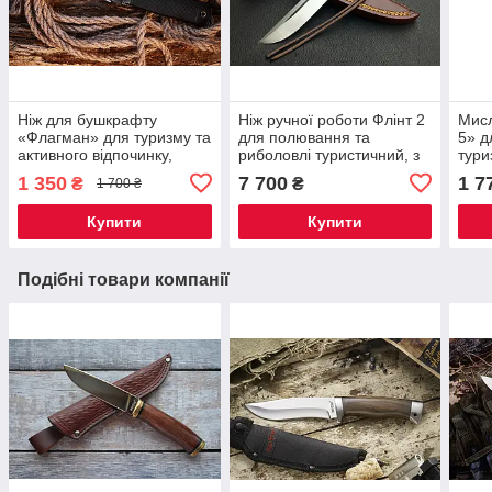
Ніж для бушкрафту
Ніж ручної роботи Флінт 2
Мисл
«Флагман» для туризму та
для полювання та
5» д
активного відпочинку,
риболовлі туристичний, з
тури
сталь 440C, гумове
нержавіючої сталі
дере
1 350
7 700
1 7
₴
₴
1 700 ₴
руків’я, чохол Cordura
N690/60-61 HRC плюс
шкір
шкіряний чохол
Купити
Купити
Подібні товари компанії