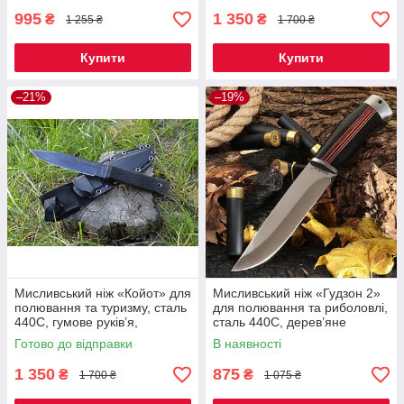
995
1 350
₴
₴
1 255 ₴
1 700 ₴
Купити
Купити
–21%
–19%
Мисливський ніж «Койот» для
Мисливський ніж «Гудзон 2»
полювання та туризму, сталь
для полювання та риболовлі,
440C, гумове руків’я,
сталь 440C, дерев’яне
пластиковий чохол
руків’я, чохол Cordura
Готово до відправки
В наявності
1 350
875
₴
₴
1 700 ₴
1 075 ₴