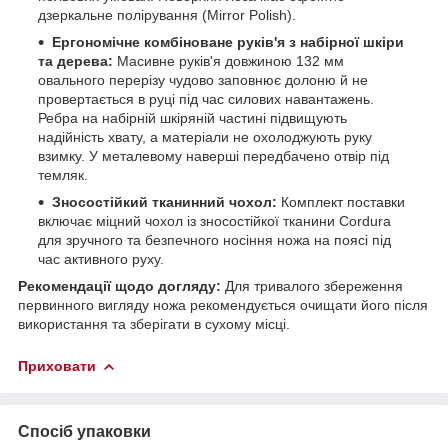
дзеркальне полірування (Mirror Polish).
Ергономічне комбіноване руків'я з набірної шкіри
та дерева:
Масивне руків'я довжиною 132 мм
овального перерізу чудово заповнює долоню й не
провертається в руці під час силових навантажень.
Ребра на набірній шкіряній частині підвищують
надійність хвату, а матеріали не охолоджують руку
взимку. У металевому наверші передбачено отвір під
темляк.
Зносостійкий тканинний чохол:
Комплект поставки
включає міцний чохол із зносостійкої тканини Cordura
для зручного та безпечного носіння ножа на поясі під
час активного руху.
Рекомендації щодо догляду:
Для тривалого збереження
первинного вигляду ножа рекомендується очищати його після
використання та зберігати в сухому місці.
Приховати
Спосіб упаковки