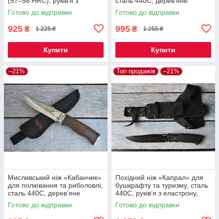
(57–58 HRC), руків’я з
сталь 440C, дерев’яне
гумопластику, поясний чохол
руків’я, тканинний чохол
Готово до відправки
Готово до відправки
925
995
₴
₴
1 225 ₴
1 255 ₴
Купити
Купити
–21%
Топ продажів
–21%
Мисливський ніж «Кабанчик»
Похідний ніж «Капрал» для
для полювання та риболовлі,
бушкрафту та туризму, сталь
сталь 440C, дерев’яне
440C, руків’я з еластрону,
руків’я, тканинний чохол
пластиковий чохол
Готово до відправки
Готово до відправки