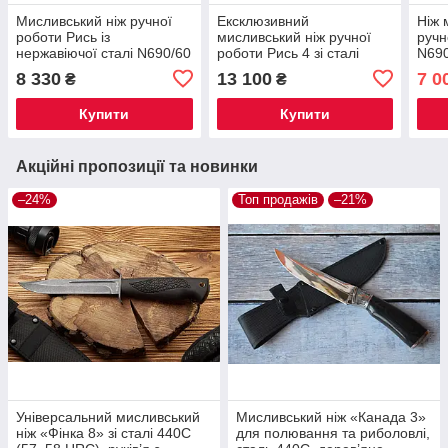
Мисливський ніж ручної
Ексклюзивний
Ніж 
роботи Рись із
мисливський ніж ручної
ручн
нержавіючої сталі N690/60
роботи Рись 4 зі сталі
N690
HRC, зі шкіряним чохлом у
S390/68 HRC, з шкіряним
шкір
8 330
13 100
7 0
₴
₴
комплекті
чохлом у комплекті
комп
пода
Купити
Купити
Акційні пропозиції та новинки
–24%
Топ продажів
–21%
Універсальний мисливський
Мисливський ніж «Канада 3»
ніж «Фінка 8» зі сталі 440C
для полювання та риболовлі,