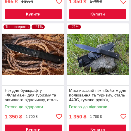
995
1 350
₴
₴
1 255 ₴
1 700 ₴
Купити
Купити
Топ продажів
–21%
–21%
Ніж для бушкрафту
Мисливський ніж «Койот» для
«Флагман» для туризму та
полювання та туризму, сталь
активного відпочинку, сталь
440C, гумове руків’я,
440C, гумове руків’я, чохол
пластиковий чохол
Готово до відправки
Готово до відправки
Cordura
1 350
1 350
₴
₴
1 700 ₴
1 700 ₴
Купити
Купити