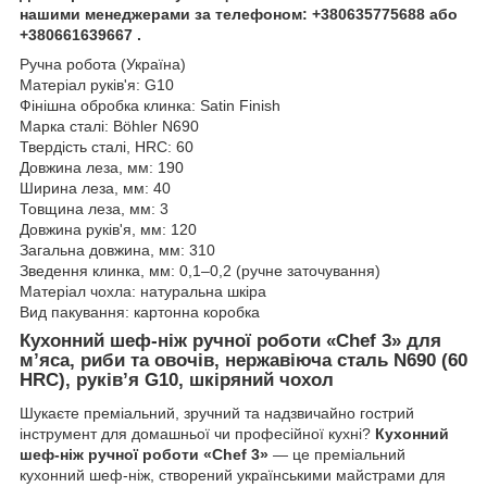
нашими менеджерами за телефоном: +380635775688 або
+380661639667 .
Ручна робота (Україна)
Матеріал руків'я: G10
Фінішна обробка клинка: Satin Finish
Марка сталі: Böhler N690
Твердість сталі, HRC: 60
Довжина леза, мм: 190
Ширина леза, мм: 40
Товщина леза, мм: 3
Довжина руків'я, мм: 120
Загальна довжина, мм: 310
Зведення клинка, мм: 0,1–0,2 (ручне заточування)
Матеріал чохла: натуральна шкіра
Вид пакування: картонна коробка
Кухонний шеф-ніж ручної роботи «Chef 3» для
м’яса, риби та овочів, нержавіюча сталь N690 (60
HRC), руків’я G10, шкіряний чохол
Шукаєте преміальний, зручний та надзвичайно гострий
інструмент для домашньої чи професійної кухні?
Кухонний
шеф-ніж ручної роботи «Chef 3»
— це преміальний
кухонний шеф-ніж, створений українськими майстрами для