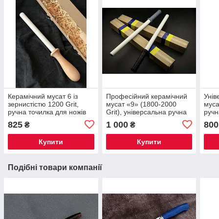
Керамічний мусат 6 із
Професійний керамічний
Унів
зернистістю 1200 Grit,
мусат «9» (1800-2000
муса
ручна точилка для ножів
Grit), універсальна ручна
ручн
застосовується для правки
точилка для ножів та
та п
825
1 000
800
₴
₴
леза
правки, пластикове руківʼя
руків
Купити
Купити
Подібні товари компанії