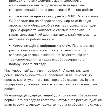
проходить по всій довжині руків'я, забезпечує
максимальну міцність, довговічність та ідеально
контрольований баланс для швидкої й точної роботи.
Гігієнічне та практичне руків’я з G10:
Склотекстоліт
G10 абсолютно не вбирає вологу, жир та стійкий до
агресивних мийних засобів і температурних перепадів.
Зручна форма та контрастне стильне оформлення
гарантують надійний хват і максимальний комфорт під
час тривалої роботи на кухні.
Комплектація зі шкіряним чохлом:
Постачається
разом із якісним чохлом із натуральної шкіри, що
забезпечує безпечне зберігання, зручність під час
транспортування та надає виробу завершеного
подарункового вигляду.
Ніж чудово підійде як для професійної кухні, так і для
домашнього використання, поповнивши вашу колекцію
преміального кухонного інвентарю або ставши солідним
подарунком для поціновувачів якісних кухонних ножів ручної
роботи.
Рекомендації щодо догляду:
Для тривалого збереження
первинного вигляду та гостроти інструментів рекомендується
мити їх вручну, одразу насухо витирати та зберігати в сухому