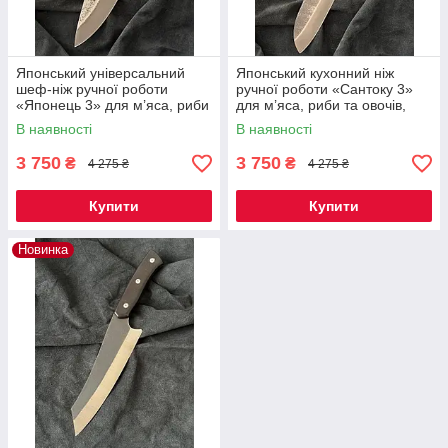
Японський універсальний
Японський кухонний ніж
шеф-ніж ручної роботи
ручної роботи «Сантоку 3»
«Японець 3» для м’яса, риби
для м’яса, риби та овочів,
та овочів, сталь Х12МФ (60
сталь Х12МФ (60 HRC),
В наявності
В наявності
HRC), руків’я дуб
руків’я дуб
3 750
3 750
₴
₴
4 275 ₴
4 275 ₴
Купити
Купити
Новинка