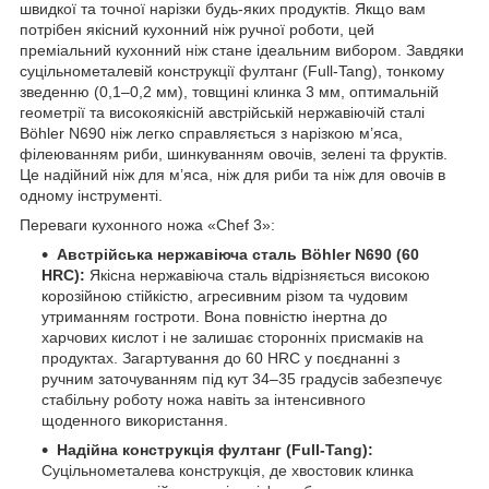
швидкої та точної нарізки будь-яких продуктів. Якщо вам
потрібен якісний кухонний ніж ручної роботи, цей
преміальний кухонний ніж стане ідеальним вибором. Завдяки
суцільнометалевій конструкції фултанг (Full-Tang), тонкому
зведенню (0,1–0,2 мм), товщині клинка 3 мм, оптимальній
геометрії та високоякісній австрійській нержавіючій сталі
Böhler N690 ніж легко справляється з нарізкою м’яса,
філеюванням риби, шинкуванням овочів, зелені та фруктів.
Це надійний ніж для м’яса, ніж для риби та ніж для овочів в
одному інструменті.
Переваги кухонного ножа «Chef 3»:
Австрійська нержавіюча сталь Böhler N690 (60
HRC):
Якісна нержавіюча сталь відрізняється високою
корозійною стійкістю, агресивним різом та чудовим
утриманням гостроти. Вона повністю інертна до
харчових кислот і не залишає сторонніх присмаків на
продуктах. Загартування до 60 HRC у поєднанні з
ручним заточуванням під кут 34–35 градусів забезпечує
стабільну роботу ножа навіть за інтенсивного
щоденного використання.
Надійна конструкція фултанг (Full-Tang):
Суцільнометалева конструкція, де хвостовик клинка