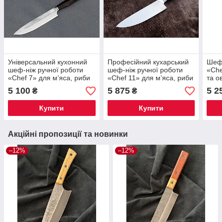
Універсальний кухонний
Професійний кухарський
Шеф-
шеф-ніж ручної роботи
шеф-ніж ручної роботи
«Che
«Chef 7» для м’яса, риби
«Chef 11» для м’яса, риби
та о
та овочів, нержавіюча
та овочів, нержавіюча
стал
5 100
5 875
5 2
₴
₴
сталь N690 (60 HRC),
сталь N690 (60 HRC),
рукі
руків’я айронвуд
руків’я мікарта
Купити
Купити
Акційні пропозиції та новинки
–12%
–12%