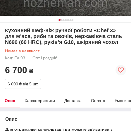
Кухонний шеф-ніж ручної роботи «Chef 3»
для м’яса, риби та овочів, нержавіюча сталь
N690 (60 HRC), руків’я G10, шкіряний чохол
Немає в наявності
Код: Fa 93
Опт і роздріб
6 700
₴
6 000 ₴
від 5 шт.
Опис
Характеристики
Доставка
Оплата
Умови п
Опис
Для отримання консультації ви можете зв'язатися з