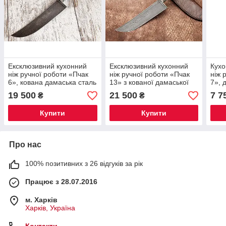
Ексклюзивний кухонний
Ексклюзивний кухонний
Кухо
ніж ручної роботи «Пчак
ніж ручної роботи «Пчак
ніж 
6», кована дамаська сталь
13» з кованої дамаської
7», 
(60 HRC), руків’я ріг
сталі (60 HRC), руків’я
HRC)
19 500
21 500
7 7
₴
₴
буйвола, шкіряний чохол
айронвуд, шкіряний чохол
шкір
Купити
Купити
Про нас
100% позитивних з 26 відгуків за рік
Працює з 28.07.2016
м. Харків
Харків, Україна