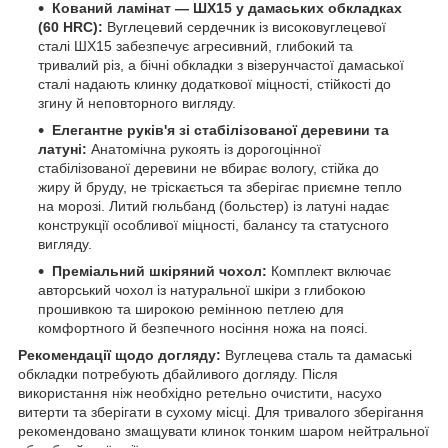
Кований ламінат — ШХ15 у дамаських обкладках
(60 HRC):
Вуглецевий сердечник із високовуглецевої
сталі ШХ15 забезпечує агресивний, глибокий та
тривалий різ, а бічні обкладки з візерунчастої дамаської
сталі надають клинку додаткової міцності, стійкості до
згину й неповторного вигляду.
Елегантне руків'я зі стабілізованої деревини та
латуні:
Анатомічна рукоять із дорогоцінної
стабілізованої деревини не вбирає вологу, стійка до
жиру й бруду, не тріскається та зберігає приємне тепло
на морозі. Литий гюльбанд (больстер) із латуні надає
конструкції особливої міцності, балансу та статусного
вигляду.
Преміальний шкіряний чохол:
Комплект включає
авторський чохол із натуральної шкіри з глибокою
прошивкою та широкою ремінною петлею для
комфортного й безпечного носіння ножа на поясі.
Рекомендації щодо догляду:
Вуглецева сталь та дамаські
обкладки потребують дбайливого догляду. Після
використання ніж необхідно ретельно очистити, насухо
витерти та зберігати в сухому місці. Для тривалого зберігання
рекомендовано змащувати клинок тонким шаром нейтральної