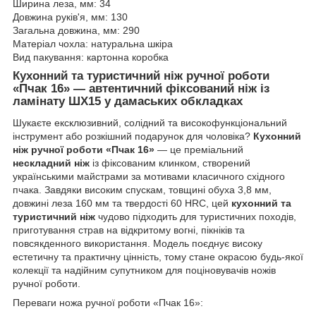
Ширина леза, мм: 34
Довжина руків'я, мм: 130
Загальна довжина, мм: 290
Матеріал чохла: натуральна шкіра
Вид пакування: картонна коробка
Кухонний та туристичний ніж ручної роботи
«Пчак 16» — автентичний фіксований ніж із
ламінату ШХ15 у дамаських обкладках
Шукаєте ексклюзивний, солідний та високофункціональний
інструмент або розкішний подарунок для чоловіка?
Кухонний
ніж ручної роботи «Пчак 16»
— це преміальний
нескладний ніж
із фіксованим клинком, створений
українськими майстрами за мотивами класичного східного
пчака. Завдяки високим спускам, товщині обуха 3,8 мм,
довжині леза 160 мм та твердості 60 HRC, цей
кухонний та
туристичний ніж
чудово підходить для туристичних походів,
приготування страв на відкритому вогні, пікніків та
повсякденного використання. Модель поєднує високу
естетичну та практичну цінність, тому стане окрасою будь-якої
колекції та надійним супутником для поціновувачів ножів
ручної роботи.
Переваги ножа ручної роботи «Пчак 16»: