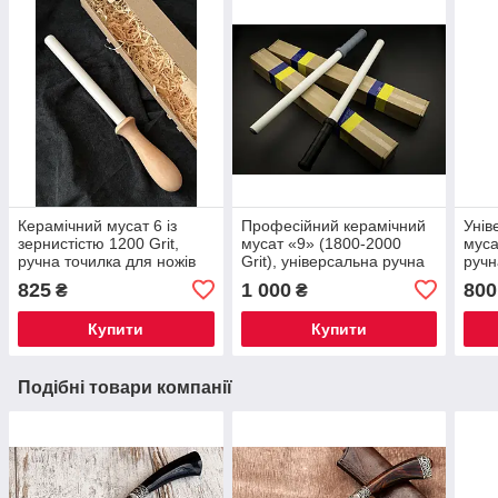
Керамічний мусат 6 із
Професійний керамічний
Унів
зернистістю 1200 Grit,
мусат «9» (1800-2000
муса
ручна точилка для ножів
Grit), універсальна ручна
ручн
застосовується для правки
точилка для ножів та
та п
825
1 000
800
₴
₴
леза
правки, пластикове руківʼя
руків
Купити
Купити
Подібні товари компанії