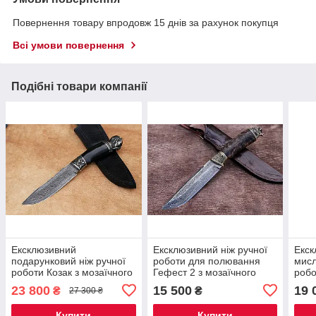
Повернення товару впродовж 15 днів за рахунок покупця
Всі умови повернення
Подібні товари компанії
Ексклюзивний
Ексклюзивний ніж ручної
Екск
подарунковий ніж ручної
роботи для полювання
мисл
роботи Козак з мозаїчного
Гефест 2 з мозаїчного
робо
дамаску 60 HRC, шкіряний
дамаска 60 HRC, зі
моза
23 800
15 500
19 
₴
₴
27 300 ₴
чохол в комплекті
шкіряним чохлом у
HRC,
комплекті
комп
Купити
Купити