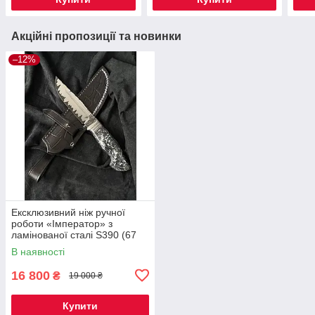
Акційні пропозиції та новинки
–12%
Ексклюзивний ніж ручної
роботи «Імператор» з
ламінованої сталі S390 (67
HRC), руків'я гібрид карбону,
В наявності
шкіряний чохол
16 800
₴
19 000 ₴
Купити