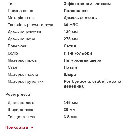
Тип
З фіксованим клинком
Призначення
Полювання
Матеріал леза
Дамаська сталь
Твердість ріжучого леза
60 HRC
Довжина рукоятки
130 мм
Довжина ножа
275 мм
Поверхня
Сатин
Колір
Різні кольори
Матеріал піхов
Натуральна шкіра
Стан
Новий
Матеріал чохла
Шкіра
Матеріал рукоятки
Рог буйвола, стабілізована
деревина
Розмір леза
Довжина леза
145 мм
Ширина леза
30 мм
Товщина леза
3.8 мм
Приховати