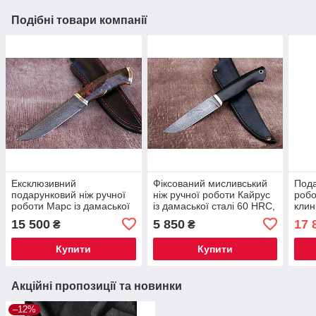
Подібні товари компанії
Ексклюзивний
Фіксований мисливський
Пода
подарунковий ніж ручної
ніж ручної роботи Кайрус
робо
роботи Марс із дамаської
із дамаської сталі 60 HRC,
клин
сталі 60 HRC, зі шкіряним
зі шкіряним чохлом у
60 H
15 500
5 850
17 
₴
₴
чохлом у комплекті
комплекті
шкір
Купити
Купити
Акційні пропозиції та новинки
–12%