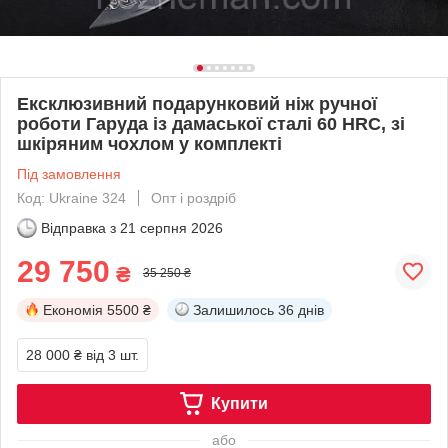
Ексклюзивний подарунковий ніж ручної
роботи Гаруда із дамаської сталі 60 HRC, зі
шкіряним чохлом у комплекті
Під замовлення
Код: Ukraine 324
Опт і роздріб
Відправка з
21 серпня 2026
29 750
₴
35 250 ₴
Економія
5500 ₴
Залишилось
36 днів
28 000 ₴
від 3 шт.
Купити
або