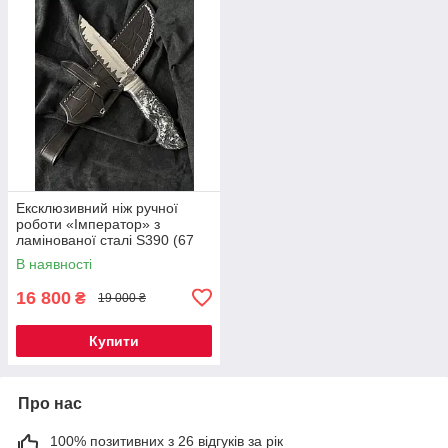
Ексклюзивний ніж ручної
роботи «Імператор» з
ламінованої сталі S390 (67
HRC), руків'я гібрид карбону,
В наявності
шкіряний чохол
16 800
₴
19 000 ₴
Купити
Про нас
100% позитивних з 26 відгуків за рік