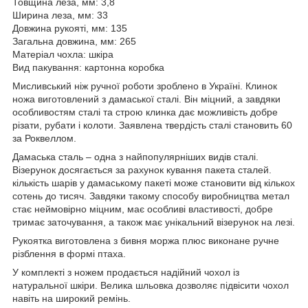
Товщина леза, мм: 3,8
Ширина леза, мм: 33
Довжина рукояті, мм: 135
Загальна довжина, мм: 265
Матеріал чохла: шкіра
Вид пакування: картонна коробка
Мисливський ніж ручної роботи зроблено в Україні. Клинок
ножа виготовлений з дамаської сталі. Він міцний, а завдяки
особливостям сталі та строю клинка дає можливість добре
різати, рубати і колоти. Заявлена ​​твердість сталі становить 60
за Роквеллом.
Дамаська сталь – одна з найпопулярніших видів сталі.
Візерунок досягається за рахунок кування пакета сталей.
кількість шарів у дамаському пакеті може становити від кількох
сотень до тисяч. Завдяки такому способу виробництва метал
стає неймовірно міцним, має особливі властивості, добре
тримає заточування, а також має унікальний візерунок на лезі.
Рукоятка виготовлена ​​з бивня моржа плюс виконане ручне
різблення в формі птаха.
У комплекті з ножем продається надійний чохол із
натуральної шкіри. Велика шльовка дозволяє підвісити чохол
навіть на широкий ремінь.