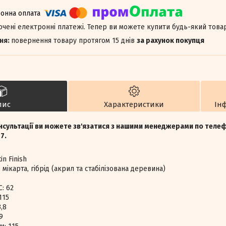
лючені електронні платежі. Тепер ви можете купити будь-який това
повернення товару протягом 15 днів
за рахунок покупця
пис
Характеристики
Ін
нсультації ви можете зв'язатися з нашими менеджерами по тел
7.
n Finish
мікарта, гібрід (акрил та стабілізована деревина)
x
C: 62
115
,8
9