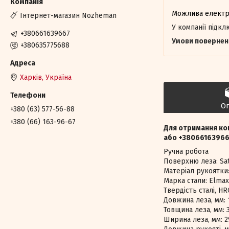
Інтернет-магазин Nozheman
У компанії підк
+380661639667
+380635775688
Харків, Україна
О
+380 (63) 577-56-88
+380 (66) 163-96-67
Для отримання ко
або +38066163966
Ручна робота
Поверхню леза: Sati
Матеріал рукоятки: 
Марка стали: Elma
Твердість сталі, HR
Довжина леза, мм: 
Товщина леза, мм: 3
Ширина леза, мм: 2