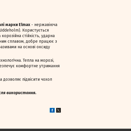
талі марки Elmax
- нержавіюча
Uddeholm). Користується
 корозійна стійкість, ударна
льним сплавом, добре працює з
разивами на основі оксиду
хнологічна. Тепла на морозі,
забезпечує комфортне утримання
а дозволяє підвісити чохол
ісля використання.