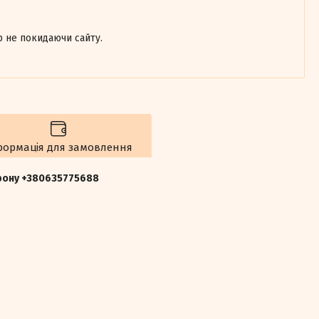
р не покидаючи сайту.
формація для замовлення
ефону +380635775688