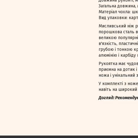
Довжина рукояті, м
Загальна довжина, 
Матеріал чохла: шк
Вид упаковки: кар
Мисливський ніж р
порошкова сталь в
великою популярні
в'язкість, пластич
грубою і тонкою к
алюмінію і карбіду
Рукоятка має чудову
приємна на дотик і
ножа і унікальний 
У комплекті з ноже
навіть на широкий 
Догляд: Рекоменду