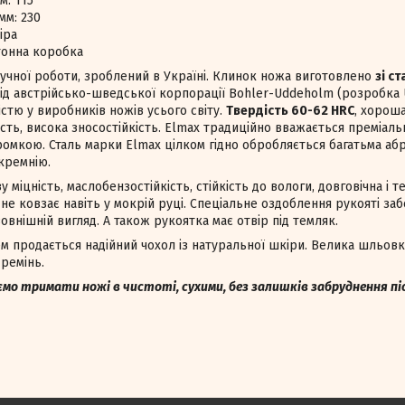
м: 115
мм: 230
іра
тонна коробка
учної роботи, зроблений в Україні. Клинок ножа виготовлено
зі с
ід австрійсько-шведської корпорації Bohler-Uddeholm (розробка 
стю у виробників ножів усього світу.
Твердість 60-62 HRC
, хороша
ність, висока зносостійкість. Elmax традиційно вважається преміа
ромкою. Сталь марки Elmax цілком гідно обробляється багатьма аб
 кремнію.
 міцність, маслобензостійкість, стійкість до вологи, довговічна і те
 не ковзає навіть у мокрій руці. Спеціальне оздоблення рукояті 
зовнішній вигляд. А також рукоятка має отвір під темляк.
м продається надійний чохол із натуральної шкіри. Велика шльовк
ремінь.
ємо тримати ножі в чистоті, сухими, без залишків забруднення п