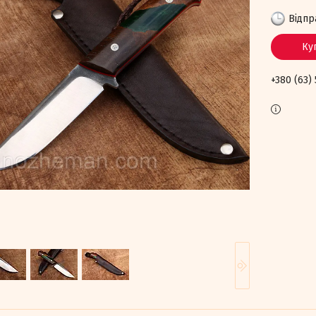
Відпр
Ку
+380 (63)