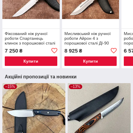
Фіксований ніж ручної
Мисливський ніж ручної
Мисл
роботи Спартанець
роботи Айрон 4 з
робо
клинок з порошкової сталі
порошкової сталі ДІ-90
поро
ДІ-90 МП/62 HRC,
МП, шкіряний чохол у
МП/6
7 250
8 925
6 5
₴
₴
шкіряний чохол у
комплекті
чохо
комплекті
Купити
Купити
Акційні пропозиції та новинки
–15%
–13%