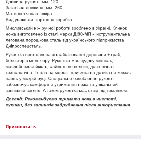
Довжина рукояті, мм: 120
Загальна довжина, мм: 260
Матеріал чохла: шкіра
Вид упаковки: картонна коробка
Мисливський ніж ручної роботи зроблено в Україні. Клинок
ножа виготовлено із сталі марки
ДІ90-МП
- інструментальна
легована порошкова сталь від українського підприємства
Дніпроспецсталь.
Рукоятка виготовлена ​​зі стабілізованої деревини + граб,
больстер з мельхіору. Рукоятка має чудову міцність,
маслобензостійкість, стійкість до вологи, довговічна і
технологічна. Тепла на морозі, приємна на дотик і не ковзає
навіть у мокрій руці. Спеціальне оздоблення рукояті
забезпечує комфортне утримання ножа та унікальний
зовнішній вигляд. А також рукоятка має отвір під темляком.
Догляд: Рекомендуємо тримати ножі в чистоті,
сухими, без залишків забруднення після використання.
Приховати