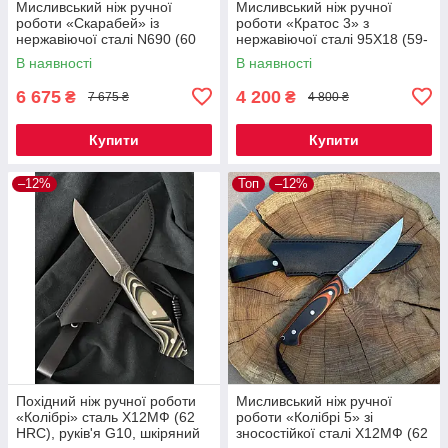
Мисливський ніж ручної
Мисливський ніж ручної
роботи «Скарабей» із
роботи «Кратос 3» з
нержавіючої сталі N690 (60
нержавіючої сталі 95Х18 (59-
HRC), руківʼя зі стабілізованої
60 HRC), руків'я G10,
В наявності
В наявності
деревини, шкіряний чохол
шкіряний чохол
6 675
4 200
₴
₴
7 675 ₴
4 800 ₴
Купити
Купити
–12%
Топ
–12%
Похідний ніж ручної роботи
Мисливський ніж ручної
«Колібрі» сталь Х12МФ (62
роботи «Колібрі 5» зі
HRC), руків'я G10, шкіряний
зносостійкої сталі Х12МФ (62