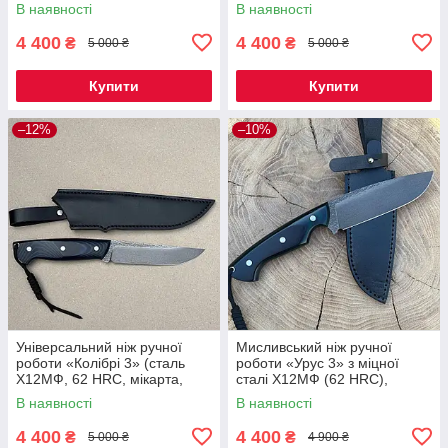
чохол
HRC), руків'я мікарта, чохол
В наявності
В наявності
шкіра
4 400
4 400
₴
₴
5 000 ₴
5 000 ₴
Купити
Купити
–12%
–10%
Універсальний ніж ручної
Мисливський ніж ручної
роботи «Колібрі 3» (сталь
роботи «Урус 3» з міцної
Х12МФ, 62 HRC, мікарта,
сталі Х12МФ (62 HRC),
шкіряний чохол)
руків'я мікарта, шкіряний
В наявності
В наявності
чохол
4 400
4 400
₴
₴
5 000 ₴
4 900 ₴