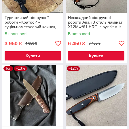
Туристичний ніж ручної
Нескладний ніж ручної
роботи «Кратос 4»
роботи Апач 3 сталь ламінат
суцільнометалевий клинок,
Х12МФ/61 HRC, з руків'ям із
сталь 50Х14МФ (57-58 HRC),
мікарти плюс шкіряний чохол
В наявності
В наявності
руків'я мікарта, чохол шкіра
в комплекті
3 950
6 450
₴
₴
4 650 ₴
7 450 ₴
Купити
Купити
Топ
–13%
–12%