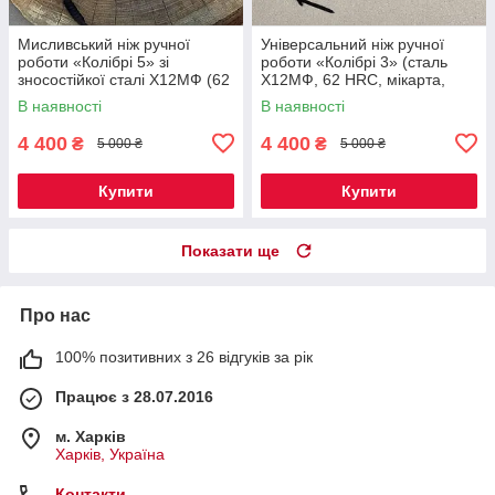
Мисливський ніж ручної
Універсальний ніж ручної
роботи «Колібрі 5» зі
роботи «Колібрі 3» (сталь
зносостійкої сталі Х12МФ (62
Х12МФ, 62 HRC, мікарта,
HRC), руків'я мікарта, чохол
шкіряний чохол)
В наявності
В наявності
шкіра
4 400
4 400
₴
₴
5 000 ₴
5 000 ₴
Купити
Купити
Показати ще
Про нас
100% позитивних з 26 відгуків за рік
Працює з 28.07.2016
м. Харків
Харків, Україна
Контакти