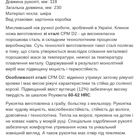
Довжина рукояті, мм: 118
Загальна довжина, мм: 230
Матеріал чохла: шкіра
Вид упаковки: картонна коробка
Мисливський ніж ручної роботи, зроблений в Україні. Клинок
ножа виготовлено
зі сталі
CPM D2 - це висококласна
порошкова сталь зі складним технологічним процесом
виробництва. Суть технології виготовлення такої сталі полягає
в тому, що сталь утворюється внаслідок спікання металевої
порошкової маси за температури, нижчої за температуру
плавлення металу. Одержуваний в результаті монолітний
виріб має підвищену міцність і термостійкість.
Особливості сталі
CPM D2
:
відмінно утримує заточку ріжучої
кромки і має високі ріжучі характеристики та стійка до соляної
корозії. Підвищений вміст вуглецю (12%) забезпечує високу
твердість за шкалою Роуквела
60-62 HRC
.
Рукоятка виготовлена ​​з грабу, больстер з мельхіору. Рукоятка
має чудову міцність, маслобензостійкість, стійкість до вологи,
довговічна і технологічна. Тепла на морозі, приємна на дотик і
не ковзає навіть у мокрій руці. Спеціальне оздоблення рукояті
забезпечує комфортне утримання ножа та унікальний
зовнішній вигляд. А також рукоятка має отвір під темляком.