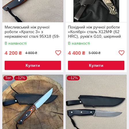
Мисливський ніж ручної
Похідний ніж ручної роботи
роботи «Кратос 3» з
«Колібрі» сталь Х12МФ (62
нержавіючої сталі 95Х18 (59-
HRC), руків'я G10, шкіряний
60 HRC), руків'я G10,
чохол
В наявності
В наявності
шкіряний чохол
4 200
4 400
₴
₴
4 800 ₴
5 000 ₴
Купити
Купити
Топ
–12%
–12%