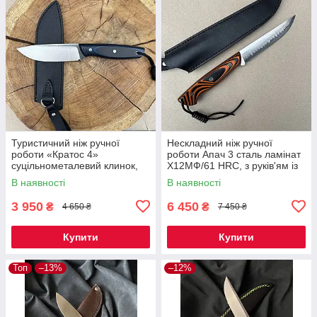
Туристичний ніж ручної
Нескладний ніж ручної
роботи «Кратос 4»
роботи Апач 3 сталь ламінат
суцільнометалевий клинок,
Х12МФ/61 HRC, з руків'ям із
сталь 50Х14МФ (57-58 HRC),
мікарти плюс шкіряний чохол
В наявності
В наявності
руків'я мікарта, чохол шкіра
в комплекті
3 950
6 450
₴
₴
4 650 ₴
7 450 ₴
Купити
Купити
Топ
–13%
–12%