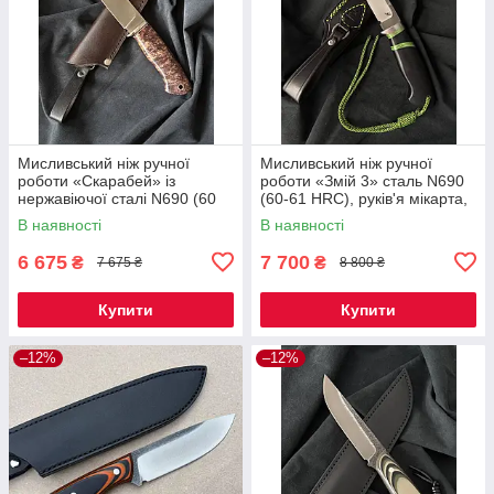
Мисливський ніж ручної
Мисливський ніж ручної
роботи «Скарабей» із
роботи «Змій 3» сталь N690
нержавіючої сталі N690 (60
(60-61 HRC), руків'я мікарта,
HRC), руківʼя зі стабілізованої
шкіряний чохол
В наявності
В наявності
деревини, шкіряний чохол
6 675
7 700
₴
₴
7 675 ₴
8 800 ₴
Купити
Купити
–12%
–12%