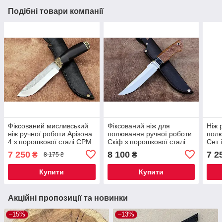
Подібні товари компанії
Фіксований мисливський
Фіксований ніж для
Ніж 
ніж ручної роботи Арізона
полювання ручної роботи
полю
4 з порошкової сталі CPM
Скіф з порошкової сталі
Сет 
D2/62 HRC, та чохлом у
CPM D2/62 HRC, плюс
CPM 
7 250
8 100
7 2
₴
₴
8 175 ₴
комплекті
шкіряний чохол у
чохо
комплекті
Купити
Купити
Акційні пропозиції та новинки
–15%
–13%