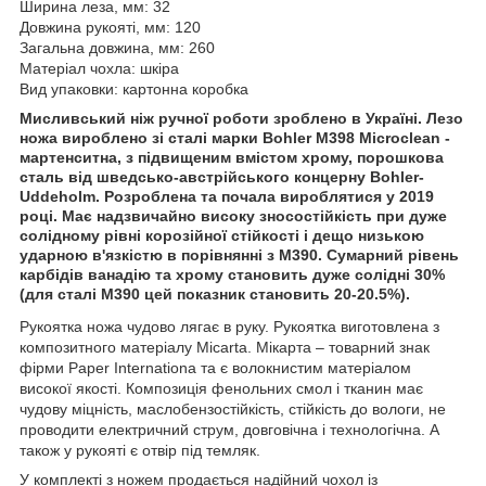
Ширина леза, мм: 32
Довжина рукояті, мм: 120
Загальна довжина, мм: 260
Матеріал чохла: шкіра
Вид упаковки: картонна коробка
Мисливський ніж ручної роботи зроблено в Україні. Лезо
ножа вироблено зі сталі марки Bohler M398 Microclean -
мартенситна, з підвищеним вмістом хрому, порошкова
сталь від шведсько-австрійського концерну Bohler-
Uddeholm. Розроблена та почала вироблятися у 2019
році. Має надзвичайно високу зносостійкість при дуже
солідному рівні корозійної стійкості і дещо низькою
ударною в'язкістю в порівнянні з M390. Сумарний рівень
карбідів ванадію та хрому становить дуже солідні 30%
(для сталі M390 цей показник становить 20-20.5%).
Рукоятка ножа чудово лягає в руку. Рукоятка виготовлена ​​з
композитного матеріалу Micarta. Мікарта – товарний знак
фірми Paper Internationa та є волокнистим матеріалом
високої якості. Композиція фенольних смол і тканин має
чудову міцність, маслобензостійкість, стійкість до вологи, не
проводити електричний струм, довговічна і технологічна. А
також у рукояті є отвір під темляк.
У комплекті з ножем продається надійний чохол із