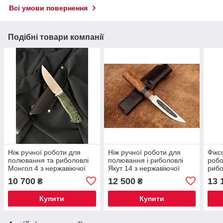
Всі умови повернення
Подібні товари компанії
Ніж ручної роботи для
Ніж ручної роботи для
Фікс
полювання та риболовлі
полювання і риболовлі
робо
Монгол 4 з нержавіючої
Якут 14 з нержавіючої
рибо
сталі M398/65 HRC,
сталі M398/65 HRC, зі
поро
10 700
12 500
13 
₴
₴
шкіряний чохол у
шкіряним чохлом у
стал
комплекті
комплекті
шкір
Купити
Купити