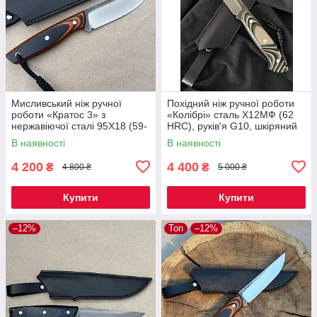
Мисливський ніж ручної
Похідний ніж ручної роботи
роботи «Кратос 3» з
«Колібрі» сталь Х12МФ (62
нержавіючої сталі 95Х18 (59-
HRC), руків'я G10, шкіряний
60 HRC), руків'я G10,
чохол
В наявності
В наявності
шкіряний чохол
4 200
4 400
₴
₴
4 800 ₴
5 000 ₴
Купити
Купити
–12%
Топ
–12%