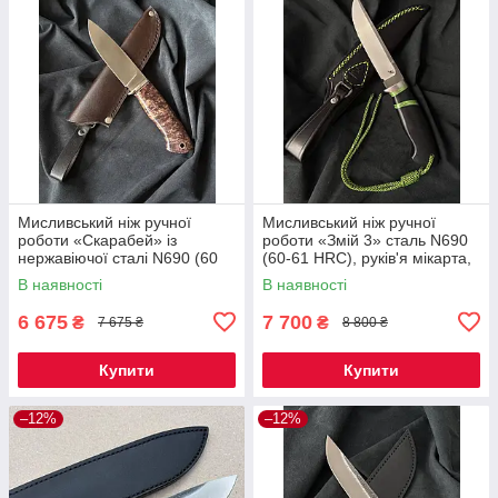
Мисливський ніж ручної
Мисливський ніж ручної
роботи «Скарабей» із
роботи «Змій 3» сталь N690
нержавіючої сталі N690 (60
(60-61 HRC), руків'я мікарта,
HRC), руківʼя зі стабілізованої
шкіряний чохол
В наявності
В наявності
деревини, шкіряний чохол
6 675
7 700
₴
₴
7 675 ₴
8 800 ₴
Купити
Купити
–12%
–12%