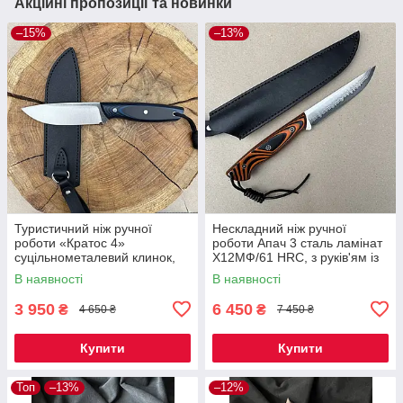
Акційні пропозиції та новинки
–15%
–13%
Туристичний ніж ручної
Нескладний ніж ручної
роботи «Кратос 4»
роботи Апач 3 сталь ламінат
суцільнометалевий клинок,
Х12МФ/61 HRC, з руків'ям із
сталь 50Х14МФ (57-58 HRC),
мікарти плюс шкіряний чохол
В наявності
В наявності
руків'я мікарта, чохол шкіра
в комплекті
3 950
6 450
₴
₴
4 650 ₴
7 450 ₴
Купити
Купити
Топ
–13%
–12%