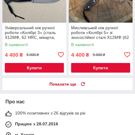
Універсальний ніж ручної
Мисливський ніж ручної
роботи «Колібрі 3» (сталь
роботи «Колібрі 5» зі
Х12МФ, 62 HRC, мікарта,
зносостійкої сталі Х12МФ (62
шкіряний чохол)
HRC), руків'я мікарта, чохол
В наявності
В наявності
шкіра
4 400
4 400
₴
₴
5 000 ₴
5 000 ₴
Купити
Купити
Показати ще
Про нас
100% позитивних з 26 відгуків за рік
Працює з 28.07.2016
м. Харків