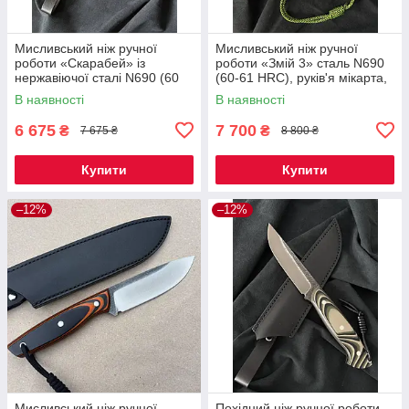
Мисливський ніж ручної
Мисливський ніж ручної
роботи «Скарабей» із
роботи «Змій 3» сталь N690
нержавіючої сталі N690 (60
(60-61 HRC), руків'я мікарта,
HRC), руківʼя зі стабілізованої
шкіряний чохол
В наявності
В наявності
деревини, шкіряний чохол
6 675
7 700
₴
₴
7 675 ₴
8 800 ₴
Купити
Купити
–12%
–12%
Мисливський ніж ручної
Похідний ніж ручної роботи