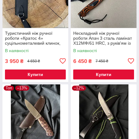
Туристичний ніж ручної
Нескладний ніж ручної
роботи «Кратос 4»
роботи Апач 3 сталь ламінат
суцільнометалевий клинок,
Х12МФ/61 HRC, з руків'ям із
сталь 50Х14МФ (57-58 HRC),
мікарти плюс шкіряний чохол
В наявності
В наявності
руків'я мікарта, чохол шкіра
в комплекті
3 950
6 450
₴
₴
4 650 ₴
7 450 ₴
Купити
Купити
Топ
–13%
–12%