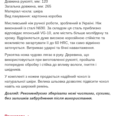
Довжина рукояті, мм: 120
Загальна довжина, мм: 265
Матеріал чохла: шкіра
Вид пакування: картонна коробка
Мисливський ніж ручної роботи, зроблений в Україні. Ніж
виконаний із сталі N690. За складом ця сталь приблизно
відповідає японській VG-10, але містить більше молібдену та
хрому. Відрізняється дуже високою корозійною стійкістю та
можливістю загартувати її до 60 HRC, так само відмінно
заточується. Витримає ударні та бічні навантаження.
Рукоятка ножа чудово лягає в руку. Деревина, що
використовується при виготовленні рукояті, пройшла
попередню обробку і стійка до впливу вологи, гниття і
шкідників.
У комплекті з ножем продається надійний чохол із
натуральної шкіри. Велика шльовка дозволяє підвісити чохол
навіть на широкий ремінь.
Догляд: Рекомендуємо зберігати ножі чистими, сухими,
без залишків забруднення після використання.
Приховати