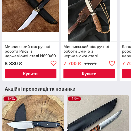
Мисливський ніж ручної
Мисливський ніж ручної
Клас
роботи Рись із
роботи Змій 5 з
робо
нержавіючої сталі N690/60
нержавіючої сталі
нерж
HRC, зі шкіряним чохлом у
N690/60-61 HRC, якісний
n690
8 330
7 700
7 7
₴
₴
8 800 ₴
комплекті
шкіряний чохол у
шкір
комплекті
комп
Купити
Купити
Акційні пропозиції та новинки
–15%
–13%