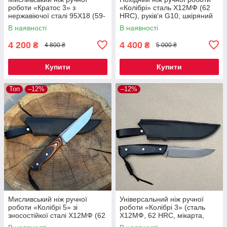
роботи «Кратос 3» з
«Колібрі» сталь Х12МФ (62
нержавіючої сталі 95Х18 (59-
HRC), руків'я G10, шкіряний
60 HRC), руків'я G10,
чохол
В наявності
В наявності
шкіряний чохол
4 200
4 400
₴
₴
4 800 ₴
5 000 ₴
Купити
Купити
Топ
–12%
–12%
Мисливський ніж ручної
Універсальний ніж ручної
роботи «Колібрі 5» зі
роботи «Колібрі 3» (сталь
зносостійкої сталі Х12МФ (62
Х12МФ, 62 HRC, мікарта,
HRC), руків'я мікарта, чохол
шкіряний чохол)