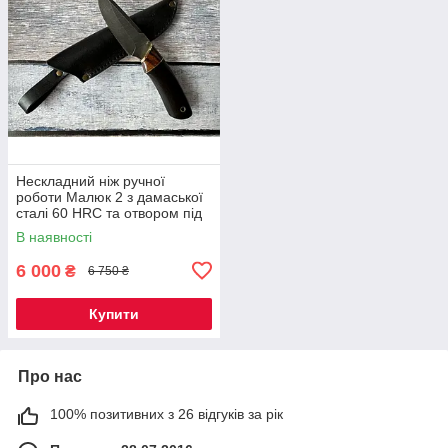
Нескладний ніж ручної
роботи Малюк 2 з дамаської
сталі 60 HRC та отвором під
темляк, шкіряний чохол у
В наявності
комплекті
6 000
₴
6 750 ₴
Купити
Про нас
100% позитивних з 26 відгуків за рік