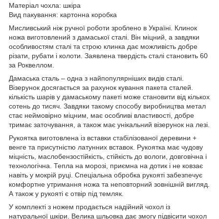
Матеріал чохла: шкіра
Вид пакування: картонна коробка
Мисливський ніж ручної роботи зроблено в Україні. Клинок
ножа виготовлений з дамаської сталі. Він міцний, а завдяки
особливостям сталі та строю клинка дає можливість добре
різати, рубати і колоти. Заявлена ​​твердість сталі становить 60
за Роквеллом.
Дамаська сталь – одна з найпопулярніших видів сталі.
Візерунок досягається за рахунок кування пакета сталей.
кількість шарів у дамаському пакеті може становити від кількох
сотень до тисяч. Завдяки такому способу виробництва метал
стає неймовірно міцним, має особливі властивості, добре
тримає заточування, а також має унікальний візерунок на лезі.
Рукоятка виготовлена ​​із вставки стабілізованої деревини +
венге та присутністю латунних вставок. Рукоятка має чудову
міцність, маслобензостійкість, стійкість до вологи, довговічна і
технологічна. Тепла на морозі, приємна на дотик і не ковзає
навіть у мокрій руці. Спеціальна обробка рукояті забезпечує
комфортне утримання ножа та неповторний зовнішній вигляд.
А також у рукояті є отвір під темляк.
У комплекті з ножем продається надійний чохол із
натуральної шкіри. Велика шльовка дає змогу підвісити чохол