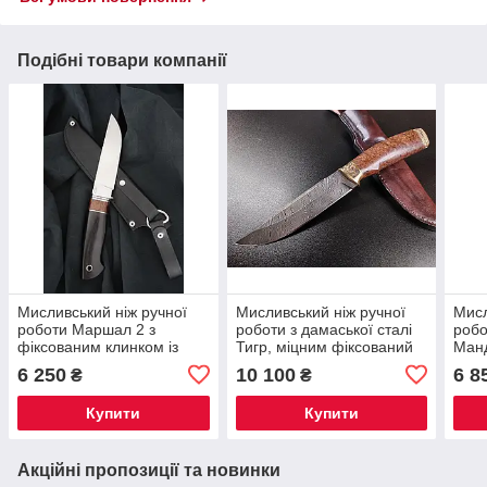
Подібні товари компанії
Мисливський ніж ручної
Мисливський ніж ручної
Мисл
роботи Маршал 2 з
роботи з дамаської сталі
робо
фіксованим клинком із
Тигр, міцним фіксований
Манд
нержавіючої сталі N690/60
клинок 60 HRC плюс
фікс
6 250
10 100
6 8
₴
₴
HRC, шкіряний чохол у
чохол у комплекті
HRC 
комплекті
комп
Купити
Купити
Акційні пропозиції та новинки