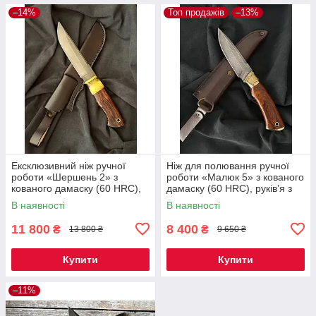
–14%
Топ продажів
–13%
Ексклюзивний ніж ручної
Ніж для полювання ручної
роботи «Шершень 2» з
роботи «Малюк 5» з кованого
кованого дамаску (60 HRC),
дамаску (60 HRC), руківʼя з
руківʼя з айронвуду, шкіряний
айронвуду, шкіряний чохол
В наявності
В наявності
чохол
11 800
8 400
₴
₴
13 800 ₴
9 650 ₴
Купити
Купити
–11%