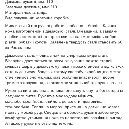
Довжина рукояті, мм: 110
Загальна довжина, мм: 210
Матеріал чохла: шкіра
Вид пакування: картонна коробка
Мисливський ніж ручної роботи зроблено в Україні. Клинок
ножа виготовлений з дамаської сталі. Він міцний, а завдяки
особливостям сталі та строю клинка дає можливість добре
різати, рубати і колоти. Заявлена ​​твердість сталі становить 60
за Роквеллом.
Дамаська сталь – одна з найпопулярніших видів сталі.
Візерунок досягається за рахунок кування пакета сталей.
кількість шарів у дамаському пакеті може становити від кількох
сотень до тисяч. Завдяки такому способу виробництва метал
стає неймовірно міцним, має особливі властивості, добре
тримає заточування, а також має унікальний візерунок на лезі.
Рукоятка виготовлена ​​з тонованого капу клену та больстера із
латунного лиття. Рукоятка має чудову міцність,
маслобензостійкість, стійкість до вологи, довговічна і
технологічна. Тепла на морозі, приємна на дотик і не ковзає
навіть у мокрій руці. Спеціальна обробка рукояті забезпечує
комфортне утримання ножа та неповторний зовнішній вигляд.
А також у рукояті є отвір під темляк.