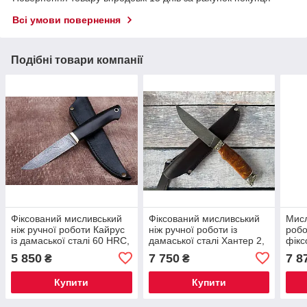
Всі умови повернення
Подібні товари компанії
Фіксований мисливський
Фіксований мисливський
Мисл
ніж ручної роботи Кайрус
ніж ручної роботи із
робо
із дамаської сталі 60 HRC,
дамаської сталі Хантер 2,
фікс
зі шкіряним чохлом у
зі шкіряним чохлом у
дама
5 850
7 750
7 8
₴
₴
комплекті
комплекті 60 HRC
комп
чох
Купити
Купити