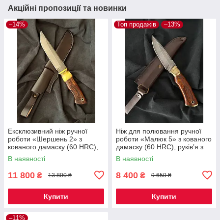
Акційні пропозиції та новинки
–14%
Топ продажів
–13%
Ексклюзивний ніж ручної
Ніж для полювання ручної
роботи «Шершень 2» з
роботи «Малюк 5» з кованого
кованого дамаску (60 HRC),
дамаску (60 HRC), руківʼя з
руківʼя з айронвуду, шкіряний
айронвуду, шкіряний чохол
В наявності
В наявності
чохол
11 800
8 400
₴
₴
13 800 ₴
9 650 ₴
Купити
Купити
–11%