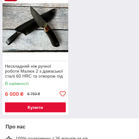
Нескладний ніж ручної
роботи Малюк 2 з дамаської
сталі 60 HRC та отвором під
темляк, шкіряний чохол у
В наявності
комплекті
6 000
₴
6 750 ₴
Купити
Про нас
100% позитивних з 26 відгуків за рік