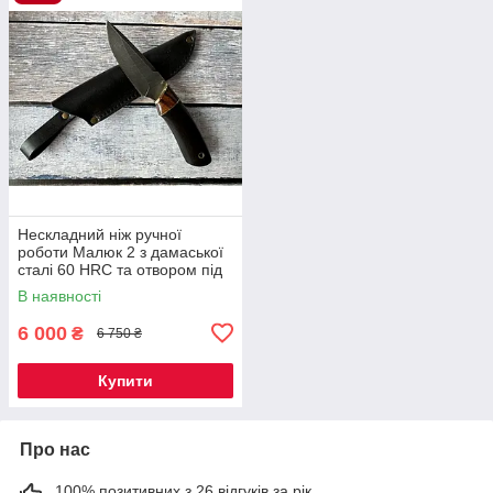
Нескладний ніж ручної
роботи Малюк 2 з дамаської
сталі 60 HRC та отвором під
темляк, шкіряний чохол у
В наявності
комплекті
6 000
₴
6 750 ₴
Купити
Про нас
100% позитивних з 26 відгуків за рік