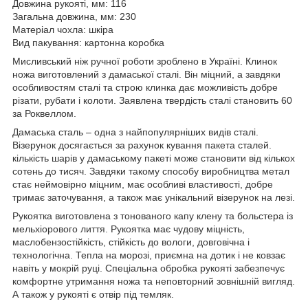
Довжина рукояті, мм: 116
Загальна довжина, мм: 230
Матеріал чохла: шкіра
Вид пакування: картонна коробка
Мисливський ніж ручної роботи зроблено в Україні. Клинок
ножа виготовлений з дамаської сталі. Він міцний, а завдяки
особливостям сталі та строю клинка дає можливість добре
різати, рубати і колоти. Заявлена ​​твердість сталі становить 60
за Роквеллом.
Дамаська сталь – одна з найпопулярніших видів сталі.
Візерунок досягається за рахунок кування пакета сталей.
кількість шарів у дамаському пакеті може становити від кількох
сотень до тисяч. Завдяки такому способу виробництва метал
стає неймовірно міцним, має особливі властивості, добре
тримає заточування, а також має унікальний візерунок на лезі.
Рукоятка виготовлена ​​з тонованого капу клену та больстера із
мельхіорового лиття. Рукоятка має чудову міцність,
маслобензостійкість, стійкість до вологи, довговічна і
технологічна. Тепла на морозі, приємна на дотик і не ковзає
навіть у мокрій руці. Спеціальна обробка рукояті забезпечує
комфортне утримання ножа та неповторний зовнішній вигляд.
А також у рукояті є отвір під темляк.