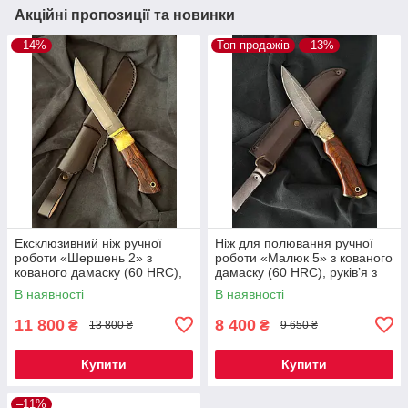
Акційні пропозиції та новинки
–14%
Топ продажів
–13%
Ексклюзивний ніж ручної
Ніж для полювання ручної
роботи «Шершень 2» з
роботи «Малюк 5» з кованого
кованого дамаску (60 HRC),
дамаску (60 HRC), руківʼя з
руківʼя з айронвуду, шкіряний
айронвуду, шкіряний чохол
В наявності
В наявності
чохол
11 800
8 400
₴
₴
13 800 ₴
9 650 ₴
Купити
Купити
–11%