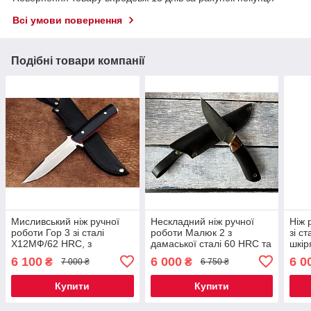
Всі умови повернення
Подібні товари компанії
Мисливський ніж ручної
Нескладний ніж ручної
Ніж 
роботи Гор 3 зі сталі
роботи Малюк 2 з
зі с
Х12МФ/62 HRC, з
дамаської сталі 60 HRC та
шкір
шкіряним чохлом у
отвором під темляк,
комп
6 100
6 000
6 0
₴
₴
7 000 ₴
6 750 ₴
комплекті, солідний
шкіряний чохол у
подарунок чоловікові
комплекті
Купити
Купити