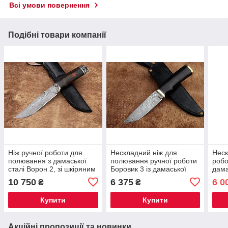
Всі умови повернення
Подібні товари компанії
Ніж ручної роботи для
Нескладний ніж для
Неск
полювання з дамаської
полювання ручної роботи
робо
сталі Ворон 2, зі шкіряним
Боровик 3 із дамаської
дама
чохлом у комплекті 60
сталі 60 HRC, зі шкіряним
отво
10 750
6 375
6 0
₴
₴
HRC
чохлом у комплекті
шкір
комп
Купити
Купити
Акційні пропозиції та новинки