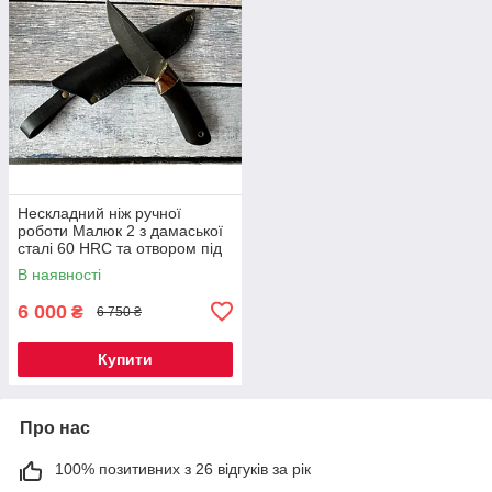
Нескладний ніж ручної
роботи Малюк 2 з дамаської
сталі 60 HRC та отвором під
темляк, шкіряний чохол у
В наявності
комплекті
6 000
₴
6 750 ₴
Купити
Про нас
100% позитивних з 26 відгуків за рік