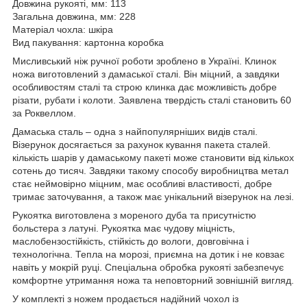
Довжина рукояті, мм: 113
Загальна довжина, мм: 228
Матеріал чохла: шкіра
Вид пакування: картонна коробка
Мисливський ніж ручної роботи зроблено в Україні. Клинок
ножа виготовлений з дамаської сталі. Він міцний, а завдяки
особливостям сталі та строю клинка дає можливість добре
різати, рубати і колоти. Заявлена ​​твердість сталі становить 60
за Роквеллом.
Дамаська сталь – одна з найпопулярніших видів сталі.
Візерунок досягається за рахунок кування пакета сталей.
кількість шарів у дамаському пакеті може становити від кількох
сотень до тисяч. Завдяки такому способу виробництва метал
стає неймовірно міцним, має особливі властивості, добре
тримає заточування, а також має унікальний візерунок на лезі.
Рукоятка виготовлена ​​з мореного дуба та присутністю
больстера з латуні. Рукоятка має чудову міцність,
маслобензостійкість, стійкість до вологи, довговічна і
технологічна. Тепла на морозі, приємна на дотик і не ковзає
навіть у мокрій руці. Спеціальна обробка рукояті забезпечує
комфортне утримання ножа та неповторний зовнішній вигляд.
У комплекті з ножем продається надійний чохол із