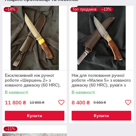
–14%
Топ продажів
–13%
Ексклюзивний ніж ручної
Ніж для полювання ручної
роботи «Шершень 2» з
роботи «Малюк 5» з кованого
кованого дамаску (60 HRC),
дамаску (60 HRC), руківʼя з
руківʼя з айронвуду, шкіряний
айронвуду, шкіряний чохол
В наявності
В наявності
чохол
11 800
8 400
₴
₴
13 800 ₴
9 650 ₴
Купити
Купити
–11%