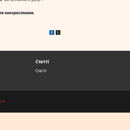
сля використання.
Статті
Статті
сті