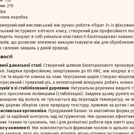
м: 135
мм: 270
іра
тонна коробка
омпромісний мисливський ніж ручної роботи «Пірат 2» із фіксова
льовий інструмент елітного класу, створений для професійного по
одель поєднує в собі унікальні властивості багатошарової кованої
іалів, що дозволяє впевнено використовувати ніж для оброблення
х силових завдань у дикій природі.
вості
аної дамаської сталі
: Створений шляхом багаторазового проковув
алі. Завдяки професійному загартуванню до 60 HRC, ніж поєднує в с
стю та міцністю клинка на злам. Чергування шарів створює мікропи
ресивний і тривалий різ, а неповторний візерунок робить кожен 
уків’я зі стабілізованої деревини
: Натуральна деревина вищого 
го просочення полімерами (стабілізацію). Завдяки цьому руків'я на
ахищене від вологи, не тріскається від перепадів температур, не 
му дерево зберігає свою природну текстуру, приємне на дотик і н
исливська ергономіка
: Продуманий баланс та анатомічна форма р
 дії та надійний контроль над інструментом. Ніж однаково ефектив
них тканин та сухожиль, так і для делікатної роботи при знятті шку
ол у комплекті
: Ніж комплектується фірмовим чохлом із щільної н
йно захищає лезо від зовнішніх впливів, міцно утримує інструмент пі