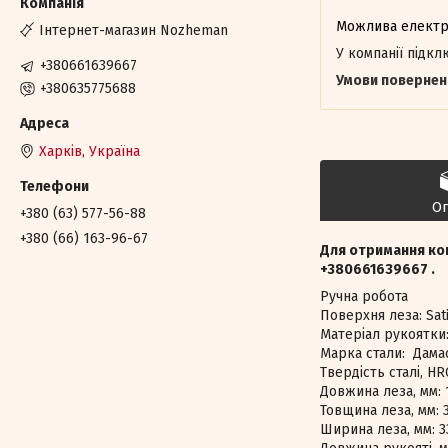
Інтернет-магазин Nozheman
У компанії підк
+380661639667
+380635775688
Харків, Україна
О
+380 (63) 577-56-88
+380 (66) 163-96-67
Для отримання ко
+380661639667 .
Ручна робота
Поверхня леза: Sati
Матеріал рукоятки:
Марка стали: Дама
Твердість сталі, HR
Довжина леза, мм: 
Товщина леза, мм: 3
Ширина леза, мм: 3