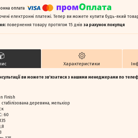
лючені електронні платежі. Тепер ви можете купити будь-який това
повернення товару протягом 15 днів
за рахунок покупця
пис
Характеристики
Ін
нсультації ви можете зв'язатися з нашими менеджерами по тел
n Finish
 стабілізована деревина, мельхіор
ск
C: 60
135
,8
3