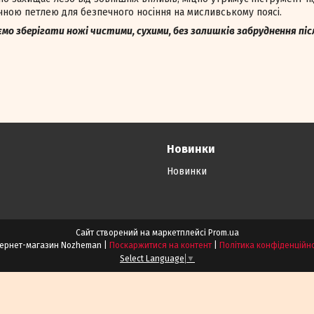
ною петлею для безпечного носіння на мисливському поясі.
ємо зберігати ножі чистими, сухими, без залишків забруднення пі
Новинки
Новинки
Сайт створений на маркетплейсі
Prom.ua
Інтернет-магазин Nozheman |
Поскаржитися на контент
|
Політика конфіденційно
Select Language
▼