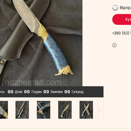
Відпр
Ку
+380 (63)
0
0
0
0
0
0
0
0
ось
Днів
Годин
Хвилин
Секунд