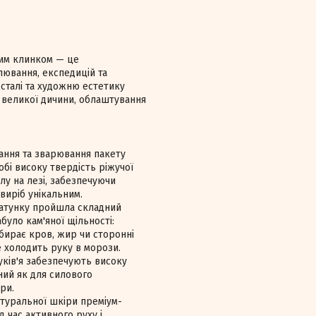
ним клинком — це
лювання, експедицій та
 сталі та художню естетику
 великої дичини, облаштування
ання та зварювання пакету
обі високу твердість ріжучої
лу на лезі, забезпечуючи
виріб унікальним.
ґатунку пройшла складний
було кам'яної щільності:
вбирає кров, жир чи сторонні
е холодить руку в морози.
уків'я забезпечують високу
ний як для силового
ри.
атуральної шкіри преміум-
д час активного руху і