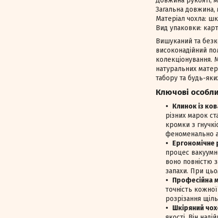
Довжина рукояті, м
Загальна довжина, 
Матеріал чохла: шк
Вид упаковки: кар
Вишуканий та безк
високонадійний по
колекціонування. М
натуральних матер
табору та будь-яки
Ключові особли
Клинок із ков
різних марок ст
кромки з гнучкі
феноменально аг
Ергономічне р
процес вакуумно
воно повністю з
запахи. При цьо
Професійна м
точність кожної
розрізання щіль
Шкіряний чох
якості. Він наді