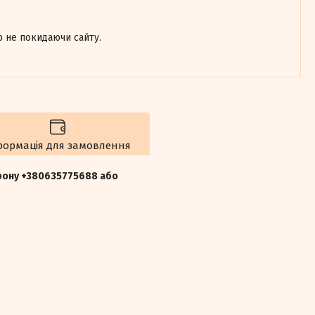
р не покидаючи сайту.
формація для замовлення
ефону +380635775688 або