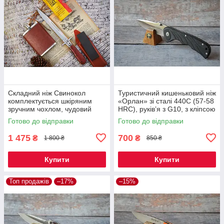
Складний ніж Свинокол
Туристичний кишеньковий ніж
комплектується шкіряним
«Орлан» зі сталі 440C (57-58
зручним чохлом, чудовий
HRC), руківʼя з G10, з кліпсою
подарунок колекціонеру
Готово до відправки
Готово до відправки
1 475
700
₴
₴
1 800 ₴
850 ₴
Купити
Купити
Топ продажів
–17%
–15%