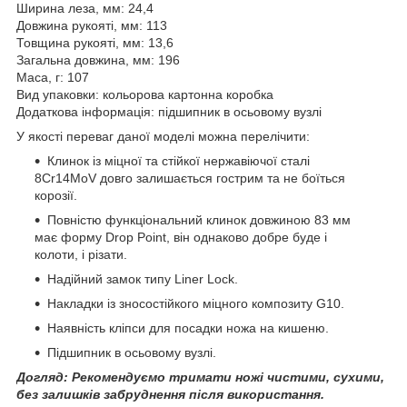
Ширина леза, мм: 24,4
Довжина рукояті, мм: 113
Товщина рукояті, мм: 13,6
Загальна довжина, мм: 196
Маса, г: 107
Вид упаковки: кольорова картонна коробка
Додаткова інформація: підшипник в осьовому вузлі
У якості переваг даної моделі можна перелічити:
Клинок із міцної та стійкої нержавіючої сталі
8Cr14MoV довго залишається гострим та не боїться
корозії.
Повністю функціональний клинок довжиною 83 мм
має форму Drop Point, він однаково добре буде і
колоти, і різати.
Надійний замок типу Liner Lock.
Накладки із зносостійкого міцного композиту G10.
Наявність кліпси для посадки ножа на кишеню.
Підшипник в осьовому вузлі.
Догляд: Рекомендуємо тримати ножі чистими, сухими,
без залишків забруднення після використання.