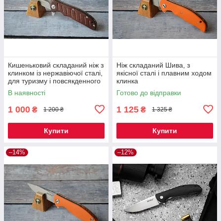
Кишеньковий складаний ніж з
Ніж складаний Шива, з
клинком із нержавіючої сталі,
якісної сталі і плавним ходом
для туризму і повсякденного
клинка
носіння, EDC-19
В наявності
Готово до відправки
1 000
1 125
₴
₴
1 200 ₴
1 325 ₴
Купити
Купити
–14%
–12%