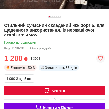
Стильний сучасний складаний ніж Зорг 5, для
щоденного використання, із нержавіючої
сталі 8Cr14MoV
Готово до відправки
Код: B 90-38
Опт і роздріб
1 200
₴
1 350 ₴
Економія
150 ₴
Залишилось
36 днів
1 090 ₴
від 5 шт.
Купити
або
Купити з