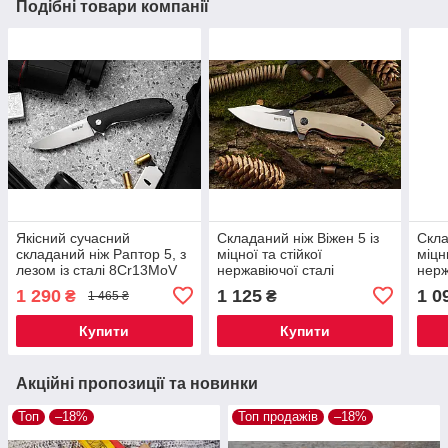
Подібні товари компанії
Якісний сучасний
Складаний ніж Віжен 5 із
Скла
складаний ніж Раптор 5, з
міцної та стійкої
міцн
лезом із сталі 8Cr13MoV
нержавіючої сталі
нерж
8Cr14MoV, і надійним
8Cr1
1 290
1 125
1 0
₴
₴
1 465 ₴
замком Liner Lock
заст
Купити
Купити
Акційні пропозиції та новинки
Топ
–18%
Топ продажів
–18%