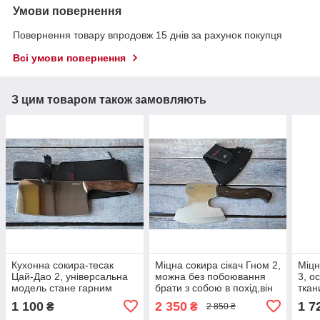
Умови повернення
Повернення товару впродовж 15 днів за рахунок покупця
Всі умови повернення
З цим товаром також замовляють
Кухонна сокира-тесак
Міцна сокира сікач Гном 2,
Міцн
Цай-Дао 2, універсальна
можна без побоювання
3, о
модель стане гарним
брати з собою в похід,він
ткан
помічником на домашній
впорається з самими
шлев
1 100
2 350
1 7
₴
₴
2 850 ₴
кухні.
серйозними завданнями
ремі