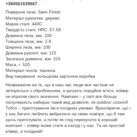
+380661639667 .
Поверхня леза: Satin Finish
Матеріал рукоятки: дерево
Марка сталі: 440С
Твердість сталі, HRC: 57-58
Довжина леза, мм: 200
Товщина леза, мм: 2,9
Ширина леза, мм: 100
Довжина рукояті, мм: 115
Загальна довжина, мм: 315
Маса, г: 520
Матеріал чохла: тканина
Вид пакування: кольорова картонна коробка
Незважаючи на те, що в наш час люди все частіше не
зв'язуються з обробленням, а купують порційне м'ясо, клівер
не втратив свого значення. Навпаки – у світі все більшу
популярність набирає такий вид дозвілля, як
outdoor соокіпд.
Тобто – приготування їжі в похідних умовах. Враховуючи, що і
у нас багато люблять вибратися на свіже повітря, що б там
щось приготувати, а потім як слід перекусити в хорошій
компанії – клівер може стати в нагоді і у нас. Та не простий
клівер, а похідний!