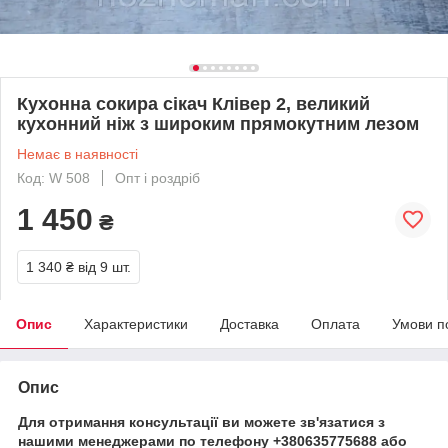
Кухонна сокира сікач Клівер 2, великий
кухонний ніж з широким прямокутним лезом
Немає в наявності
Код: W 508
Опт і роздріб
1 450
₴
1 340 ₴
від 9 шт.
Опис
Характеристики
Доставка
Оплата
Умови п
Опис
Для отримання консультації ви можете зв'язатися з
нашими менеджерами по телефону +380635775688 або