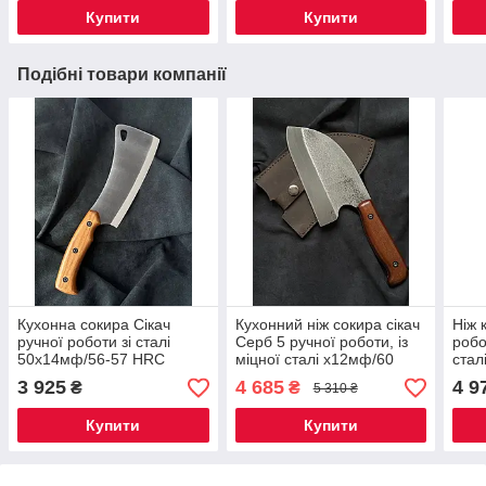
Купити
Купити
Подібні товари компанії
Кухонна сокира Сікач
Кухонний ніж сокира сікач
Ніж 
ручної роботи зі сталі
Серб 5 ручної роботи, із
робо
50х14мф/56-57 HRC
міцної сталі х12мф/60
стал
високої якості, з потужним
HRC
соки
3 925
4 685
4 9
₴
₴
5 310 ₴
лезом
чохо
Купити
Купити