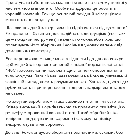
Приготувати і з'їсти щось смачне і м'ясне на свіжому повітрі у
нас теж люблять багато. Особливо здорово це робити в
хорошій компанії. Так що ось такий похідний клівер цілком
може стати в нагоді і у нас.
Що таке похідний клівер і чим він відрізняється від кухонного?
Як правило – більш міцною надійною конструкцією (все-таки
це – похідний інструмент) і наявністю чохла або піхов, що
полегшують його зберігання і носіння в умовах далеких від
домашнього комфорту.
Все перераховане вище можна віднести і до даного сокири.
Цей міцний клівер виготовлений з якісної нержавіючої сталі
440С і забезпечений чохлом з щільної нейлонової тканини
типу кордуры. Вага сікача, незважаючи на його внушительній
зовнішній вигляд досить розумних межах. Загалом, цього і для
рубки досить і при перенесенні топірець надмірним тягарем
не стане.
Не забутий виробником і таке важливе питання, як естетика.
Клівер виконаний з оригінальною та приємною оку імітацією
рельєфу старовинної кованої сталі. Такий обробний ніж-
топірець і подарувати не соромно і самому на пікніку
використовувати не соромно.
Догляд: Рекомендуємо зберігати ножі чистими, сухими, без