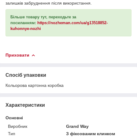
залишків забруднення після використання.
Більше товару тут, переходьте за
посиланням:
https://nozheman.com/ua/g13518852-
kuhonnye-nozhi
Приховати
Спосіб упаковки
Кольорова картонна коробка
Характеристики
Основні
Виробник
Grand Way
Тип
З фіксованим клинком