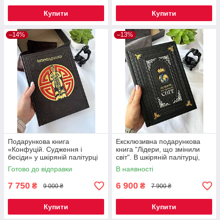
Купити
Купити
–14%
–13%
Подарункова книга
Ексклюзивна подарункова
«Конфуцій. Судження і
книга "Лідери, що змінили
бесіди» у шкіряній палітурці
світ". В шкіряній палітурці,
ручної роботи
Готово до відправки
В наявності
7 750
6 900
₴
₴
9 000 ₴
7 900 ₴
Купити
Купити