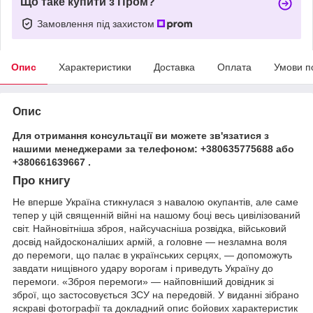
Що таке купити з Пром?
Замовлення під захистом
Опис
Характеристики
Доставка
Оплата
Умови п
Опис
Для отримання консультації ви можете зв'язатися з
нашими менеджерами за телефоном: +380635775688 або
+380661639667 .
Про книгу
Не вперше Україна стикнулася з навалою окупантів, але саме
тепер у цій священній війні на нашому боці весь цивілізований
світ. Найновітніша зброя, найсучасніша розвідка, військовий
досвід найдосконаліших армій, а головне — незламна воля
до перемоги, що палає в українських серцях, — допоможуть
завдати нищівного удару ворогам і приведуть Україну до
перемоги. «Зброя перемоги» — найповніший довідник зі
зброї, що застосовується ЗСУ на передовій. У виданні зібрано
яскраві фотографії та докладний опис бойових характеристик