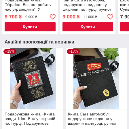
Подарункова книга
Книга Cars автомобілі,
Екск
"Україна. Все що робить
подарункове видання у
книг
нас українцями". У
шкіряній палітурці, ручної
Сунь
шкіряній палітурці, ручна
роботи
в шк
8 700
9 000
7 9
₴
₴
9 900 ₴
11 000 ₴
робота.
робо
Купити
Купити
Акційні пропозиції та новинки
–19%
–18%
Подарункова книга «Книга
Книга Cars автомобілі,
влади. Шан Ян» у шкіряній
подарункове видання у
палітурці. Подарункове
шкіряній палітурці, ручної
видання ручної роботи
роботи