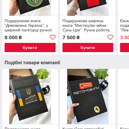
Подарункова книга
Подарункова шкіряна
Екск
"Дивовижна Україна", у
книга "Мистецтво війни
под
шкіряній палітурці ручної
Сунь-Цзи". Ручна робота,
"Лев
роботи
ексклюзивне видання для
форм
8 000
7 500
3 5
₴
₴
поціновувачів історії та
робо
стратегії.
Купити
Купити
Подібні товари компанії