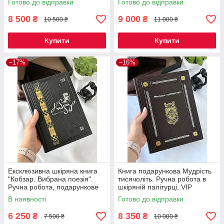
Готово до відправки
Готово до відправки
8 500
9 000
₴
₴
10 500 ₴
11 000 ₴
Купити
Купити
–17%
–16%
Ексклюзивна шкіряна книга
Книга подарункова Мудрість
"Кобзар. Вибрана поезія".
тисячоліть. Ручна робота в
Ручна робота, подарункове
шкіряній палітурці, VIP
видання.
видання
В наявності
Готово до відправки
6 250
8 350
₴
₴
7 500 ₴
10 000 ₴