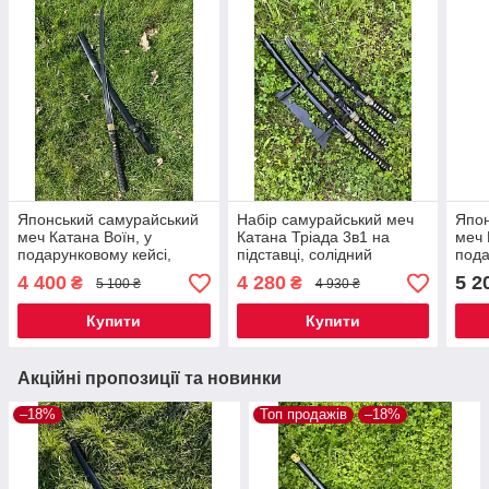
Японський самурайський
Набір самурайський меч
Япон
меч Катана Воїн, у
Катана Тріада 3в1 на
меч 
подарунковому кейсі,
підставці, солідний
пода
елітний подарунок
подарунок чоловікові
еліт
4 400
4 280
5 2
₴
₴
5 100 ₴
4 930 ₴
справжньому чоловікові
спра
Купити
Купити
Акційні пропозиції та новинки
–18%
Топ продажів
–18%