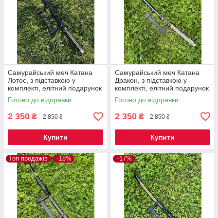
Самурайський меч Катана
Самурайський меч Катана
Лотос, з підставкою у
Дракон, з підставкою у
комплекті, елітний подарунок
комплекті, елітний подарунок
чоловікові
чоловікові
Готово до відправки
Готово до відправки
2 350
2 350
₴
₴
2 850 ₴
2 850 ₴
Купити
Купити
Топ продажів
–18%
–17%