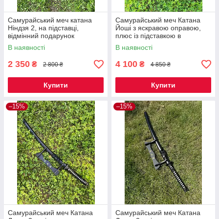
Самурайський меч катана
Самурайський меч Катана
Ніндзя 2, на підставці,
Йоші з яскравою оправою,
відмінний подарунок
плюс із підставкою в
чоловікові
комплекті, елітний подарунок
В наявності
В наявності
чоловікові
2 350
4 100
₴
₴
2 800 ₴
4 850 ₴
Купити
Купити
–15%
–15%
Самурайський меч Катана
Самурайський меч Катана