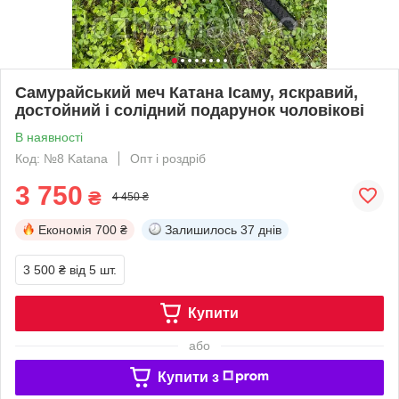
Самурайський меч Катана Ісаму, яскравий,
достойний і солідний подарунок чоловікові
В наявності
Код: №8 Katana
Опт і роздріб
3 750
₴
4 450 ₴
Економія
700 ₴
Залишилось
37 днів
3 500 ₴
від 5 шт.
Купити
або
Купити з