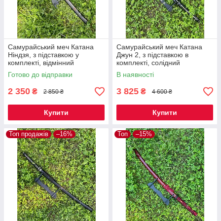
Самурайський меч Катана
Самурайський меч Катана
Ніндзя, з підставкою у
Джун 2, з підставкою в
комплекті, відмінний
комплекті, солідний
подарунок чоловікові
подарунок чоловікові
Готово до відправки
В наявності
2 350
3 825
₴
₴
2 850 ₴
4 600 ₴
Купити
Купити
Топ продажів
–16%
Топ
–15%