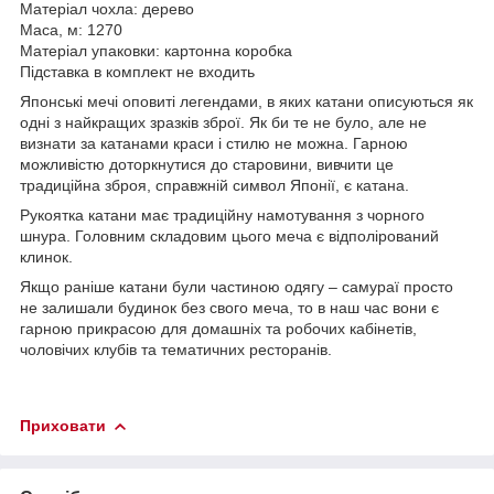
Матеріал чохла: дерево
Маса, м: 1270
Матеріал упаковки: картонна коробка
Підставка в комплект не входить
Японські мечі оповиті легендами, в яких катани описуються як
одні з найкращих зразків зброї. Як би те не було, але не
визнати за катанами краси і стилю не можна. Гарною
можливістю доторкнутися до старовини, вивчити це
традиційна зброя, справжній символ Японії, є катана.
Рукоятка катани має традиційну намотування з чорного
шнура. Головним складовим цього меча є відполірований
клинок.
Якщо раніше катани були частиною одягу – самураї просто
не залишали будинок без свого меча, то в наш час вони є
гарною прикрасою для домашніх та робочих кабінетів,
чоловічих клубів та тематичних ресторанів.
Приховати