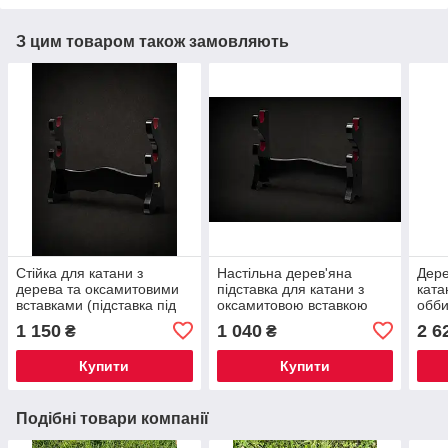
З цим товаром також замовляють
Стійка для катани з
Настільна дерев'яна
Дере
дерева та оксамитовими
підставка для катани з
ката
вставками (підставка під
оксамитовою вставкою
обби
меч)⁠
(стійка для меча)⁠
меча
1 150
1 040
2 6
₴
₴
Купити
Купити
Подібні товари компанії